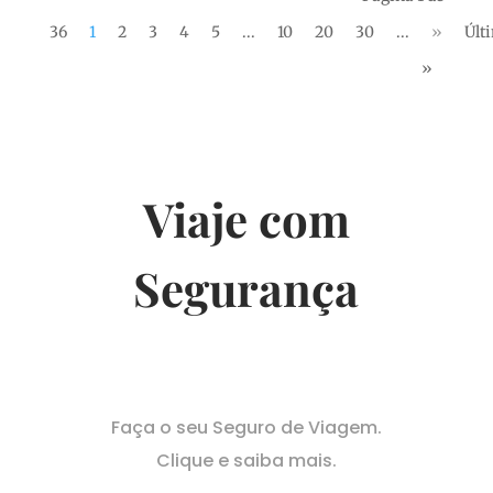
36
1
2
3
4
5
...
10
20
30
...
»
Últ
»
Viaje com
Segurança
Faça o seu Seguro de Viagem.
Clique e saiba mais.