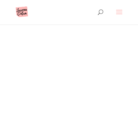
Dicas para quem gosta
de viajar
Jurema Cintra é advogada, viajante,
ecologista e certificadora Lixo Zero.