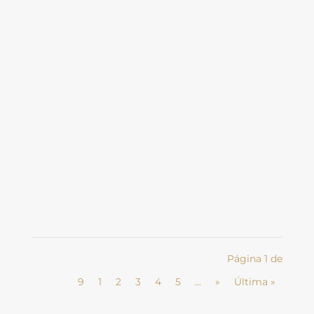
por Jurema Cintra Barreto - advogada
militante em Direito Previdenciário e
Direitos Humanos Continuando nossa
série sobre os benefícios previdenciários,
vamos falar da Pensão Por Morte. Caso a
Reforma da Previdência seja aprovada ela
poderá ter graves e...
Página 1 de
9
1
2
3
4
5
...
»
Última »