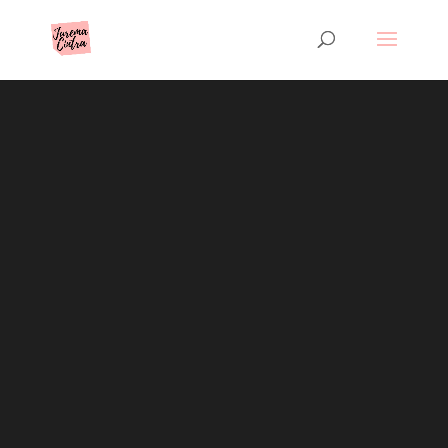
Mundo
Jurídico
Neste espaço você
encontra novidades e
informações sobre Direitos