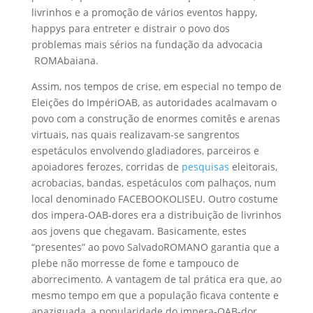
livrinhos e a promoção de vários eventos happy,
happys para entreter e distrair o povo dos
problemas mais sérios na fundação da advocacia
ROMAbaiana.
Assim, nos tempos de crise, em especial no tempo de
Eleições do ImpériOAB, as autoridades acalmavam o
povo com a construção de enormes comitês e arenas
virtuais, nas quais realizavam-se sangrentos
espetáculos envolvendo gladiadores, parceiros e
apoiadores ferozes, corridas de
pesquisas
eleitorais,
acrobacias, bandas, espetáculos com palhaços, num
local denominado FACEBOOKOLISEU. Outro costume
dos impera-OAB-dores era a distribuição de livrinhos
aos jovens que chegavam. Basicamente, estes
“presentes” ao povo SalvadoROMANO garantia que a
plebe não morresse de fome e tampouco de
aborrecimento. A vantagem de tal prática era que, ao
mesmo tempo em que a população ficava contente e
apaziguada, a popularidade do impera-OAB-dor