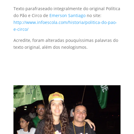
Texto parafraseado integralmente do original Política
do Pão e Circo de
Emerson Santiago
no site:
http://www.infoescola.com/historia/politica-do-pao-
e-circo/
Acredite, foram alteradas pouquíssimas palavras do
texto original, além dos neologismos.