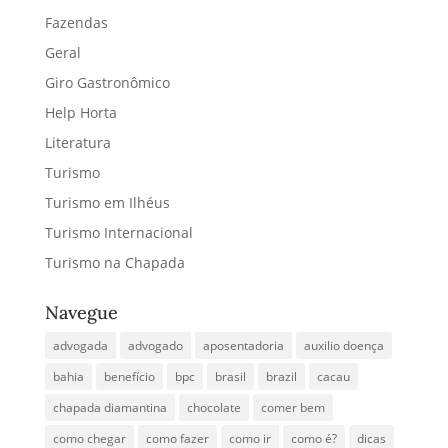
Fazendas
Geral
Giro Gastronômico
Help Horta
Literatura
Turismo
Turismo em Ilhéus
Turismo Internacional
Turismo na Chapada
Navegue
advogada
advogado
aposentadoria
auxilio doença
bahia
benefício
bpc
brasil
brazil
cacau
chapada diamantina
chocolate
comer bem
como chegar
como fazer
como ir
como é?
dicas