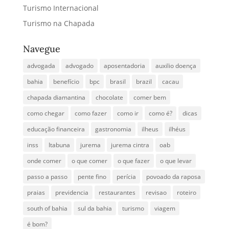
Turismo Internacional
Turismo na Chapada
Navegue
advogada
advogado
aposentadoria
auxilio doença
bahia
benefício
bpc
brasil
brazil
cacau
chapada diamantina
chocolate
comer bem
como chegar
como fazer
como ir
como é?
dicas
educação financeira
gastronomia
ilheus
ilhéus
inss
Itabuna
jurema
jurema cintra
oab
onde comer
o que comer
o que fazer
o que levar
passo a passo
pente fino
perícia
povoado da raposa
praias
previdencia
restaurantes
revisao
roteiro
south of bahia
sul da bahia
turismo
viagem
é bom?