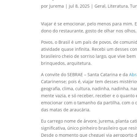
por
Jurema
|
jul 8, 2025
|
Geral
,
Literatura
,
Tu
Viajar é se emocionar, pelo menos para mim.
dono do restaurante, gosto de olhar nos olhos, i
Povos, o Brasil é um país de povos, de comunid
atividade quase infinita. Recebi um desses co
brasileiro cheio de sorriso largo, que vive be
brinquedos, arquitetura.
A convite do SEBRAE – Santa Catarina e da
Abr
Catarinense; pois é, viajar tem desses mistéri
geografia, clima, cultura, nadinha, nadinha, 
mente vazia, e só receber, receber e o quanto 
emocionar com o tamanho da partilha, com o ca
das matas de araucária.
Eu carrego nome de árvore, Jurema, planta cati
significativa, único pinheiro brasileiro que r
Desde o momento que cheguei via aeroporto de 