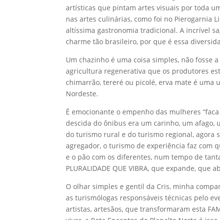
artísticas que pintam artes visuais por toda
nas artes culinárias, como foi no Pierogarnia 
altíssima gastronomia tradicional. A incrível s
charme tão brasileiro, por que é essa diversida
Um chazinho é uma coisa simples, não fosse a 
agricultura regenerativa que os produtores es
chimarrão, tereré ou picolé, erva mate é uma u
Nordeste.
É emocionante o empenho das mulheres “faca n
descida do ônibus era um carinho, um afago,
do turismo rural e do turismo regional, agora s
agregador, o turismo de experiência faz com q
e o pão com os diferentes, num tempo de tanta
PLURALIDADE QUE VIBRA, que expande, que ab
O olhar simples e gentil da Cris, minha compan
as turismólogas responsáveis técnicas pelo eve
artistas, artesãos, que transformaram esta FA