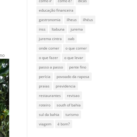
como ir
como é?
dicas
educação financeira
gastronomia
ilheus
ilhéus
inss
Itabuna
jurema
jurema cintra
oab
onde comer
o que comer
smo
o que fazer
o que levar
passo a passo
pente fino
perícia
povoado da raposa
praias
previdencia
restaurantes
revisao
roteiro
south of bahia
sul da bahia
turismo
viagem
é bom?