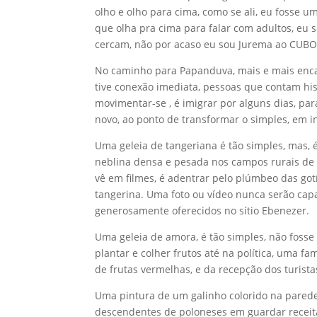
olho e olho para cima, como se ali, eu fosse 
que olha pra cima para falar com adultos, eu 
cercam, não por acaso eu sou Jurema ao CUBO, 
No caminho para Papanduva, mais e mais enc
tive conexão imediata, pessoas que contam his
movimentar-se , é imigrar por alguns dias, para
novo, ao ponto de transformar o simples, em in
Uma geleia de tangeriana é tão simples, mas, é
neblina densa e pesada nos campos rurais de 
vê em filmes, é adentrar pelo plúmbeo das gotíc
tangerina. Uma foto ou vídeo nunca serão cap
generosamente oferecidos no sítio Ebenezer.
Uma geleia de amora, é tão simples, não fosse
plantar e colher frutos até na política, uma fa
de frutas vermelhas, e da recepção dos turist
Uma pintura de um galinho colorido na parede 
descendentes de poloneses em guardar receit