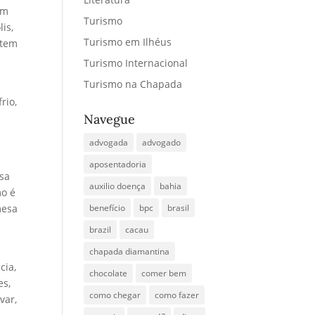
ém
Turismo
is,
Turismo em Ilhéus
 tem
Turismo Internacional
Turismo na Chapada
rio,
Navegue
advogada
advogado
aposentadoria
usa
auxilio doença
bahia
mo é
mesa
benefício
bpc
brasil
brazil
cacau
chapada diamantina
cia,
chocolate
comer bem
es,
como chegar
como fazer
var,