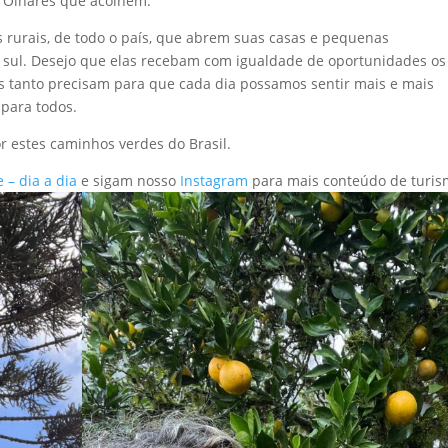
o. Olhares que acolhem.
 rurais, de todo o país, que abrem suas casas e pequenas
 à sul. Desejo que elas recebam com igualdade de oportunidades os
as tanto precisam para que cada dia possamos sentir mais e mais
 para todos.
or estes caminhos verdes do Brasil.
 – dia a dia
e sigam nosso
Instagram
para mais conteúdo de turi