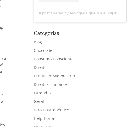
,
A post shared by Advogada que Viaja (@juremacintra)
UR
Categorias
Blog
Chocolate
ob a
Consumo Consciente
só
Direito
da
Direito Previdenciário
Direitos Humanos
Fazendas
de
ra
Geral
Giro Gastronômico
Help Horta
ãos
Literatura