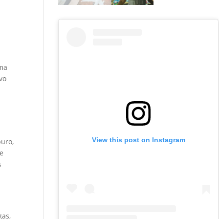
uma
vo
View this post on Instagram
puro,
se
s
gas,