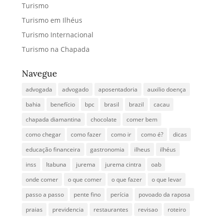
Turismo
Turismo em Ilhéus
Turismo Internacional
Turismo na Chapada
Navegue
advogada
advogado
aposentadoria
auxilio doença
bahia
benefício
bpc
brasil
brazil
cacau
chapada diamantina
chocolate
comer bem
como chegar
como fazer
como ir
como é?
dicas
educação financeira
gastronomia
ilheus
ilhéus
inss
Itabuna
jurema
jurema cintra
oab
onde comer
o que comer
o que fazer
o que levar
passo a passo
pente fino
perícia
povoado da raposa
praias
previdencia
restaurantes
revisao
roteiro