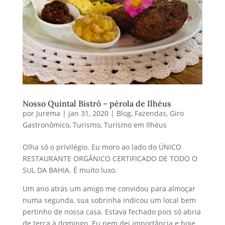
Nosso Quintal Bistrô – pérola de Ilhéus
por
Jurema
|
jan 31, 2020
|
Blog
,
Fazendas
,
Giro
Gastronômico
,
Turismo
,
Turismo em Ilhéus
Olha só o privilégio. Eu moro ao lado do ÚNICO
RESTAURANTE ORGÂNICO CERTIFICADO DE TODO O
SUL DA BAHIA. É muito luxo.
Um ano atrás um amigo me convidou para almoçar
numa segunda, sua sobrinha indicou um local bem
pertinho de nossa casa. Estava fechado pois só abria
de terça à domingo. Eu nem dei importância e hoje