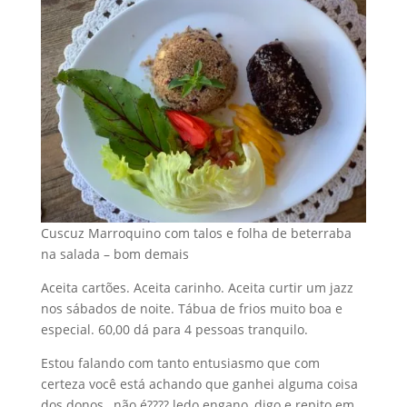
Cuscuz Marroquino com talos e folha de beterraba
na salada – bom demais
Aceita cartões. Aceita carinho. Aceita curtir um jazz
nos sábados de noite. Tábua de frios muito boa e
especial. 60,00 dá para 4 pessoas tranquilo.
Estou falando com tanto entusiasmo que com
certeza você está achando que ganhei alguma coisa
dos donos , não é???? ledo engano, digo e repito em