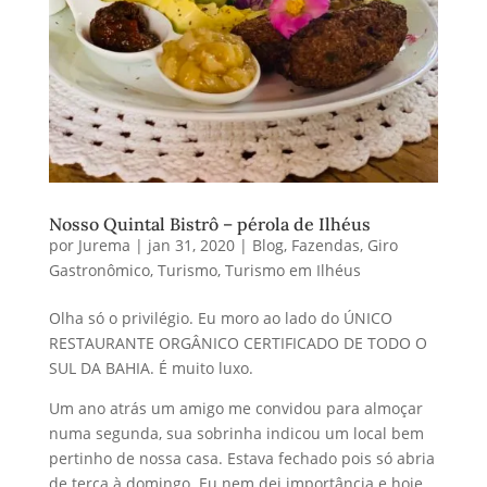
Nosso Quintal Bistrô – pérola de Ilhéus
por
Jurema
|
jan 31, 2020
|
Blog
,
Fazendas
,
Giro
Gastronômico
,
Turismo
,
Turismo em Ilhéus
Olha só o privilégio. Eu moro ao lado do ÚNICO
RESTAURANTE ORGÂNICO CERTIFICADO DE TODO O
SUL DA BAHIA. É muito luxo.
Um ano atrás um amigo me convidou para almoçar
numa segunda, sua sobrinha indicou um local bem
pertinho de nossa casa. Estava fechado pois só abria
de terça à domingo. Eu nem dei importância e hoje