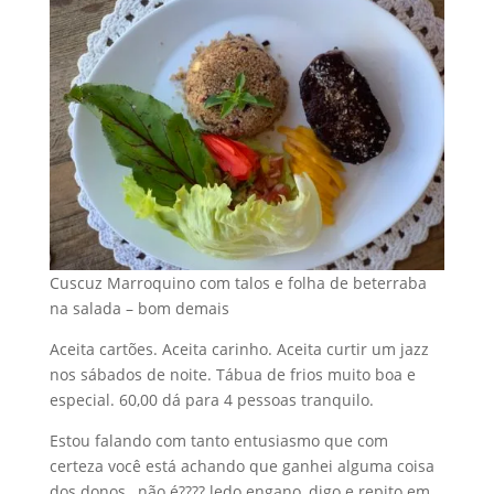
Cuscuz Marroquino com talos e folha de beterraba
na salada – bom demais
Aceita cartões. Aceita carinho. Aceita curtir um jazz
nos sábados de noite. Tábua de frios muito boa e
especial. 60,00 dá para 4 pessoas tranquilo.
Estou falando com tanto entusiasmo que com
certeza você está achando que ganhei alguma coisa
dos donos , não é???? ledo engano, digo e repito em