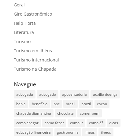
Fazendas
Geral
Giro Gastronômico
Help Horta
Literatura
Turismo
Turismo em Ilhéus
Turismo Internacional
Turismo na Chapada
Navegue
advogada
advogado
aposentadoria
auxilio doença
bahia
benefício
bpc
brasil
brazil
cacau
chapada diamantina
chocolate
comer bem
como chegar
como fazer
como ir
como é?
dicas