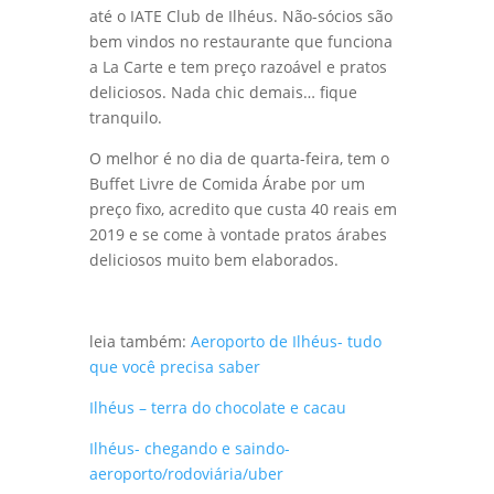
Se quiser ter um almoço TOP, que tal ir
até o IATE Club de Ilhéus. Não-sócios são
bem vindos no restaurante que funciona
a La Carte e tem preço razoável e pratos
deliciosos. Nada chic demais… fique
tranquilo.
O melhor é no dia de quarta-feira, tem o
Buffet Livre de Comida Árabe por um
preço fixo, acredito que custa 40 reais em
2019 e se come à vontade pratos árabes
deliciosos muito bem elaborados.
leia também:
Aeroporto de Ilhéus- tudo
que você precisa saber
Ilhéus – terra do chocolate e cacau
Ilhéus- chegando e saindo-