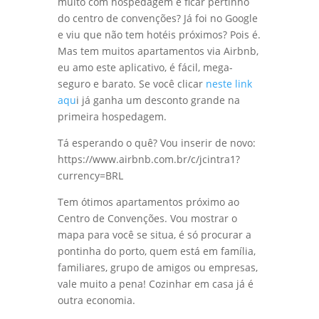
Mas … sabia que você pode economizar
muito com hospedagem e ficar pertinho
do centro de convenções? Já foi no Google
e viu que não tem hotéis próximos? Pois é.
Mas tem muitos apartamentos via Airbnb,
eu amo este aplicativo, é fácil, mega-
seguro e barato. Se você clicar
neste link
aqu
i já ganha um desconto grande na
primeira hospedagem.
Tá esperando o quê? Vou inserir de novo:
https://www.airbnb.com.br/c/jcintra1?
currency=BRL
Tem ótimos apartamentos próximo ao
Centro de Convenções. Vou mostrar o
mapa para você se situa, é só procurar a
pontinha do porto, quem está em família,
familiares, grupo de amigos ou empresas,
vale muito a pena! Cozinhar em casa já é
outra economia.