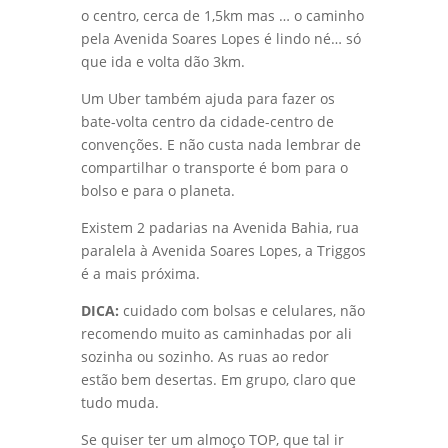
Fórum de Ilhéus ou você andará muito até
o centro, cerca de 1,5km mas … o caminho
pela Avenida Soares Lopes é lindo né… só
que ida e volta dão 3km.
Um Uber também ajuda para fazer os
bate-volta centro da cidade-centro de
convenções. E não custa nada lembrar de
compartilhar o transporte é bom para o
bolso e para o planeta.
Existem 2 padarias na Avenida Bahia, rua
paralela à Avenida Soares Lopes, a Triggos
é a mais próxima.
DICA:
cuidado com bolsas e celulares, não
recomendo muito as caminhadas por ali
sozinha ou sozinho. As ruas ao redor
estão bem desertas. Em grupo, claro que
tudo muda.