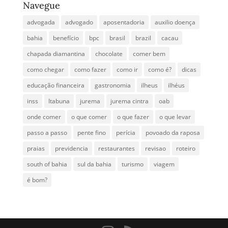
Navegue
advogada
advogado
aposentadoria
auxilio doença
bahia
benefício
bpc
brasil
brazil
cacau
chapada diamantina
chocolate
comer bem
como chegar
como fazer
como ir
como é?
dicas
educação financeira
gastronomia
ilheus
ilhéus
inss
Itabuna
jurema
jurema cintra
oab
onde comer
o que comer
o que fazer
o que levar
passo a passo
pente fino
perícia
povoado da raposa
praias
previdencia
restaurantes
revisao
roteiro
south of bahia
sul da bahia
turismo
viagem
é bom?