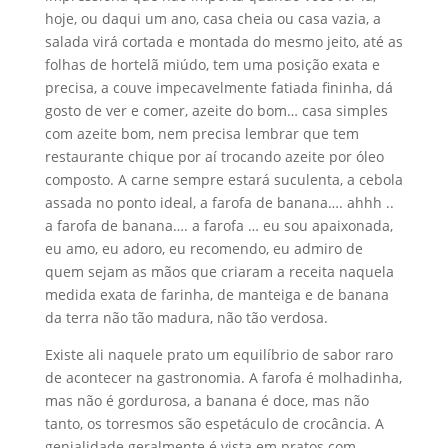
hoje, ou daqui um ano, casa cheia ou casa vazia, a
salada virá cortada e montada do mesmo jeito, até as
folhas de hortelã miúdo, tem uma posição exata e
precisa, a couve impecavelmente fatiada fininha, dá
gosto de ver e comer, azeite do bom… casa simples
com azeite bom, nem precisa lembrar que tem
restaurante chique por aí trocando azeite por óleo
composto. A carne sempre estará suculenta, a cebola
assada no ponto ideal, a farofa de banana…. ahhh ..
a farofa de banana…. a farofa … eu sou apaixonada,
eu amo, eu adoro, eu recomendo, eu admiro de
quem sejam as mãos que criaram a receita naquela
medida exata de farinha, de manteiga e de banana
da terra não tão madura, não tão verdosa.
Existe ali naquele prato um equilíbrio de sabor raro
de acontecer na gastronomia. A farofa é molhadinha,
mas não é gordurosa, a banana é doce, mas não
tanto, os torresmos são espetáculo de crocância. A
genialidade geralmente é vista em pratos com