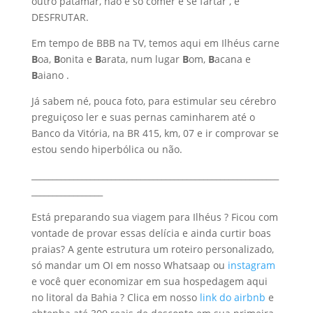
outro patamar, não é só comer e se fartar , é
DESFRUTAR.
Em tempo de BBB na TV, temos aqui em Ilhéus carne
B
oa,
B
onita e
B
arata, num lugar
B
om,
B
acana e
B
aiano .
Já sabem né, pouca foto, para estimular seu cérebro
preguiçoso ler e suas pernas caminharem até o
Banco da Vitória, na BR 415, km, 07 e ir comprovar se
estou sendo hiperbólica ou não.
___________________________________________________________
_________________
Está preparando sua viagem para Ilhéus ? Ficou com
vontade de provar essas delícia e ainda curtir boas
praias? A gente estrutura um roteiro personalizado,
só mandar um OI em nosso Whatsaap ou
instagram
e você quer economizar em sua hospedagem aqui
no litoral da Bahia ? Clica em nosso
link do airbnb
e