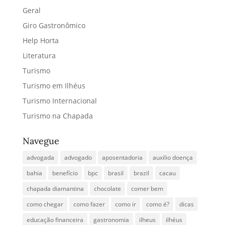
Geral
Giro Gastronômico
Help Horta
Literatura
Turismo
Turismo em Ilhéus
Turismo Internacional
Turismo na Chapada
Navegue
advogada
advogado
aposentadoria
auxilio doença
bahia
benefício
bpc
brasil
brazil
cacau
chapada diamantina
chocolate
comer bem
como chegar
como fazer
como ir
como é?
dicas
educação financeira
gastronomia
ilheus
ilhéus