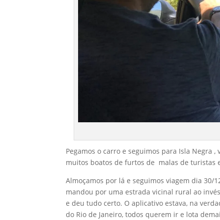
Pegamos o carro e seguimos para Isla Negra ,
muitos boatos de furtos de malas de turistas 
Almoçamos por lá e seguimos viagem dia 30/12
mandou por uma estrada vicinal rural ao invé
e deu tudo certo. O aplicativo estava, na ver
do Rio de Janeiro, todos querem ir e lota d