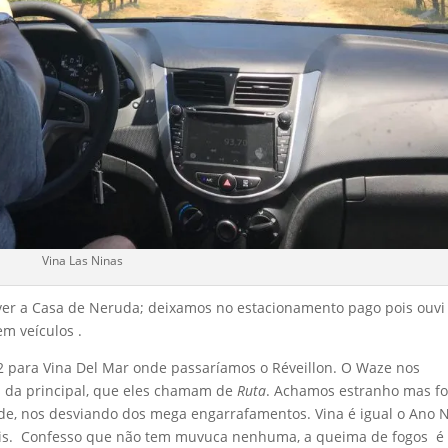
Vina Las Ninas
 ver a Casa de Neruda; deixamos no estacionamento pago pois ouvi
em veículos .
 para Vina Del Mar onde passaríamos o Réveillon. O Waze nos
s da principal, que eles chamam de
Ruta
. Achamos estranho mas f
dade, nos desviando dos mega engarrafamentos. Vina é igual o Ano 
emais. Confesso que não tem muvuca nenhuma, a queima de fogos é