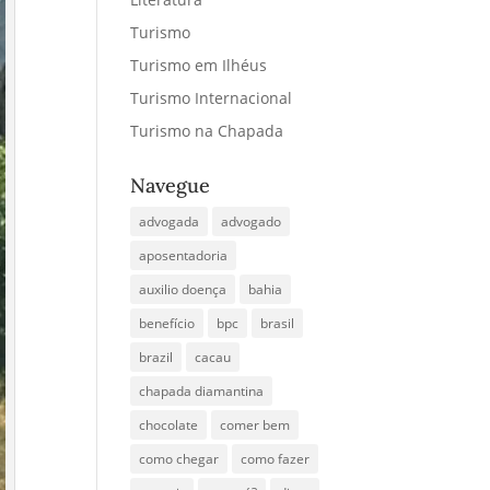
Turismo
Turismo em Ilhéus
Turismo Internacional
Turismo na Chapada
Navegue
advogada
advogado
aposentadoria
auxilio doença
bahia
benefício
bpc
brasil
brazil
cacau
chapada diamantina
chocolate
comer bem
como chegar
como fazer