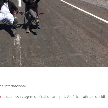
mo Internacional
osts
da nossa viagem de final de ano pela América Latina e decidi