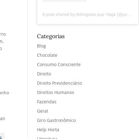
A post shared by Advogada que Viaja (@juremacintra)
rro
Categorias
m,
Blog
o
Chocolate
Consumo Consciente
Direito
Direito Previdenciário
Direitos Humanos
ranho
Fazendas
Geral
San
Giro Gastronômico
Help Horta
Literatura