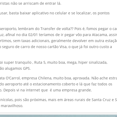
ristas não se arriscam de entrar lá.
sar, basta baixar aplicativo no celular e se localizar, os pontos
Aeroporto, lembram do Transfer de volta?? Pois é, fomos pegar o ca
uz, afinal no dia 02/01 teríamos de ir pegar vôo para Atacama, assi
timos, sem taxas adicionais, geralmente devolver em outra estaçã
 seguro de carro de nosso cartão Visa, o que já foi outro custo a
i super tranquilo , Ruta 5, muito boa, mega, hiper sinalizada,
não alugamos GPS.
ata O’Carrol, empresa Chilena, muito boa, aprovada. Não ache est
o aeroporto até o estacionamento coberto e lá que faz todos os
. Depois vi na internet que é uma empresa grande.
vinícolas, pois são próximas, mais em áreas rurais de Santa Cruz e 
e maravilhoso.