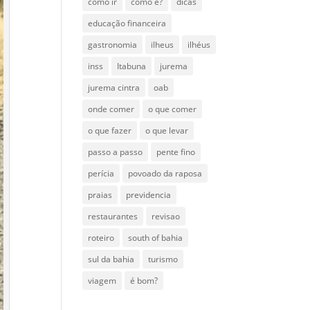
como ir
como é?
dicas
educação financeira
gastronomia
ilheus
ilhéus
inss
Itabuna
jurema
jurema cintra
oab
onde comer
o que comer
o que fazer
o que levar
passo a passo
pente fino
perícia
povoado da raposa
praias
previdencia
restaurantes
revisao
roteiro
south of bahia
sul da bahia
turismo
viagem
é bom?