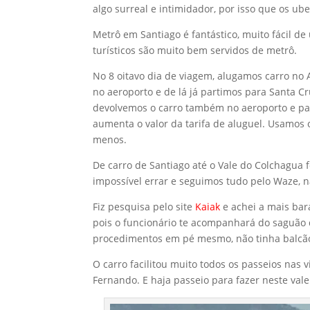
algo surreal e intimidador, por isso que os ube
Metrô em Santiago é fantástico, muito fácil de u
turísticos são muito bem servidos de metrô.
No 8 oitavo dia de viagem, alugamos carro no 
no aeroporto e de lá já partimos para Santa Cr
devolvemos o carro também no aeroporto e par
aumenta o valor da tarifa de aluguel. Usamos o
menos.
De carro de Santiago até o Vale do Colchagua fo
impossível errar e seguimos tudo pelo Waze, 
Fiz pesquisa pelo site
Kaiak
e achei a mais bar
pois o funcionário te acompanhará do saguão d
procedimentos em pé mesmo, não tinha balcão
O carro facilitou muito todos os passeios nas 
Fernando. E haja passeio para fazer neste val