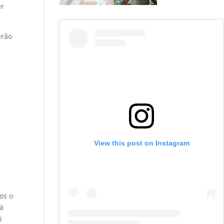
er
erão
View this post on Instagram
os o
já
i