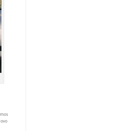
omos
Novo