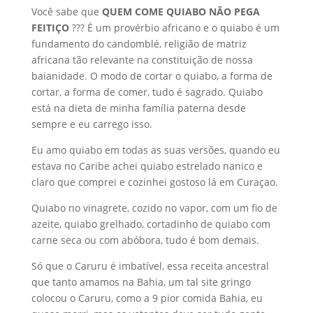
Você sabe que
QUEM COME QUIABO NÃO PEGA
FEITIÇO
??? É um provérbio africano e o quiabo é um
fundamento do candomblé, religião de matriz
africana tão relevante na constituição de nossa
baianidade. O modo de cortar o quiabo, a forma de
cortar, a forma de comer, tudo é sagrado. Quiabo
está na dieta de minha família paterna desde
sempre e eu carrego isso.
Eu amo quiabo em todas as suas versões, quando eu
estava no Caribe achei quiabo estrelado nanico e
claro que comprei e cozinhei gostoso lá em Curaçao.
Quiabo no vinagrete, cozido no vapor, com um fio de
azeite, quiabo grelhado, cortadinho de quiabo com
carne seca ou com abóbora, tudo é bom demais.
Só que o Caruru é imbatível, essa receita ancestral
que tanto amamos na Bahia, um tal site gringo
colocou o Caruru, como a 9 pior comida Bahia, eu