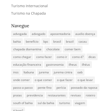
Turismo Internacional
Turismo na Chapada
Navegue
advogada
advogado
aposentadoria
auxilio doença
bahia
benefício
bpc
brasil
brazil
cacau
chapada diamantina
chocolate
comer bem
como chegar
como fazer
como ir
como é?
dicas
educação financeira
gastronomia
ilheus
ilhéus
inss
Itabuna
jurema
jurema cintra
oab
onde comer
o que comer
o que fazer
o que levar
passo a passo
pente fino
perícia
povoado da raposa
praias
previdencia
restaurantes
revisao
roteiro
south of bahia
sul da bahia
turismo
viagem
é bom?