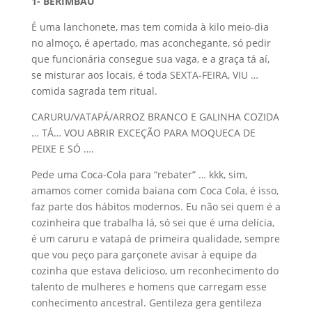
1- BERIMBAU
É uma lanchonete, mas tem comida à kilo meio-dia
no almoço, é apertado, mas aconchegante, só pedir
que funcionária consegue sua vaga, e a graça tá aí,
se misturar aos locais, é toda SEXTA-FEIRA, VIU …
comida sagrada tem ritual.
CARURU/VATAPÁ/ARROZ BRANCO E GALINHA COZIDA
… TÁ… VOU ABRIR EXCEÇÃO PARA MOQUECA DE
PEIXE E SÓ ….
Pede uma Coca-Cola para “rebater” … kkk, sim,
amamos comer comida baiana com Coca Cola, é isso,
faz parte dos hábitos modernos. Eu não sei quem é a
cozinheira que trabalha lá, só sei que é uma delícia,
é um caruru e vatapá de primeira qualidade, sempre
que vou peço para garçonete avisar à equipe da
cozinha que estava delicioso, um reconhecimento do
talento de mulheres e homens que carregam esse
conhecimento ancestral. Gentileza gera gentileza