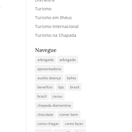
z
Turismo
Turismo em Ilhéus
Turismo Internacional
Turismo na Chapada
Navegue
advogada
advogado
aposentadoria
auxilio doença
bahia
benefício
bpc
brasil
brazil
cacau
chapada diamantina
chocolate
comer bem
como chegar
como fazer