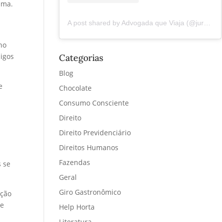
ama.
A post shared by Advogada que Viaja (@juremacintra)
no
igos
Categorias
Blog
e
Chocolate
Consumo Consciente
Direito
Direito Previdenciário
Direitos Humanos
Fazendas
 se
Geral
Giro Gastronômico
ação
 e
Help Horta
Literatura