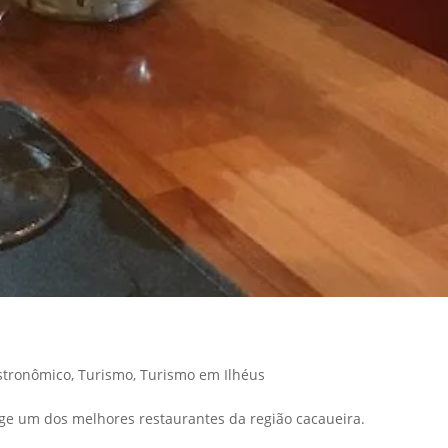
stronômico
,
Turismo
,
Turismo em Ilhéus
rge um dos melhores restaurantes da região cacaueira.