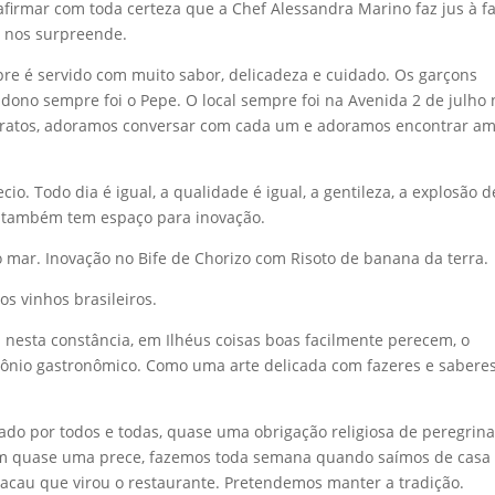
afirmar com toda certeza que a Chef Alessandra Marino faz jus à f
e nos surpreende.
e é servido com muito sabor, delicadeza e cuidado. Os garçons
ono sempre foi o Pepe. O local sempre foi na Avenida 2 de julho 
 pratos, adoramos conversar com cada um e adoramos encontrar am
o. Todo dia é igual, a qualidade é igual, a gentileza, a explosão d
 e também tem espaço para inovação.
o mar. Inovação no Bife de Chorizo com Risoto de banana da terra.
os vinhos brasileiros.
tá nesta constância, em Ilhéus coisas boas facilmente perecem, o
ônio gastronômico. Como uma arte delicada com fazeres e saberes
itado por todos e todas, quase uma obrigação religiosa de peregrin
am quase uma prece, fazemos toda semana quando saímos de casa
cacau que virou o restaurante. Pretendemos manter a tradição.