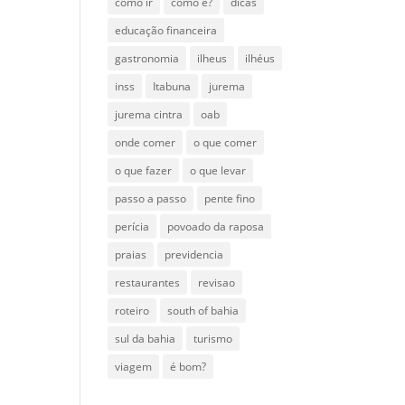
como ir
como é?
dicas
educação financeira
gastronomia
ilheus
ilhéus
inss
Itabuna
jurema
jurema cintra
oab
onde comer
o que comer
o que fazer
o que levar
passo a passo
pente fino
perícia
povoado da raposa
praias
previdencia
restaurantes
revisao
roteiro
south of bahia
sul da bahia
turismo
viagem
é bom?