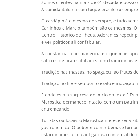
Somos clientes há mais de 01 década e posso 
A comida italiana com toque brasileiro sempr
O cardápio é o mesmo de sempre, e tudo sempr
Carlinhos e Márcio também são os mesmos. O d
Centro Histórico de Ilhéus. Adoramos repetir
e ver políticos ali confabular.
A constância, a permanência é o que mais apreci
sabores de pratos italianos bem tradicionais
Tradição nas massas, no spaguetti ao frutos d
Tradição no filé e seu ponto exato e inovação n
E onde está a surpresa do início do texto ? Es
Maróstica permanece intacto, como um patrim
entremeando.
Turistas ou locais, o Maróstica merece ser vis
gastronômica. O beber e comer bem, se torn
estacionamos ali na antiga casa comercial de 