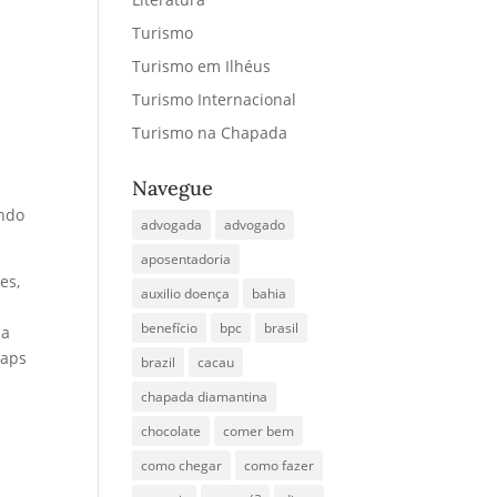
Turismo
Turismo em Ilhéus
Turismo Internacional
Turismo na Chapada
Navegue
ando
advogada
advogado
aposentadoria
es,
auxilio doença
bahia
benefício
bpc
brasil
da
maps
brazil
cacau
chapada diamantina
chocolate
comer bem
como chegar
como fazer