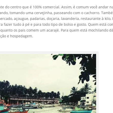
ente do centro que é 100% comercial. Assim, é comum você andar n
rsando, tomando uma cervejinha, passeando com o cachorro. Tamb
ercado, açougue, padarias, doçaria, lavanderia, restaurante à kilo, 
ra fazer tudo á pé e para todo tipo de bolso e gosto. Quem está co
 enquanto os pais comem um acarajé. Para quem está mochilando d
ação e hospedagem.