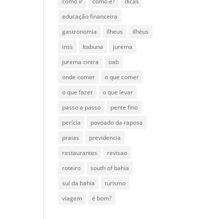
como ir
como é?
dicas
educação financeira
gastronomia
ilheus
ilhéus
inss
Itabuna
jurema
jurema cintra
oab
onde comer
o que comer
o que fazer
o que levar
passo a passo
pente fino
perícia
povoado da raposa
praias
previdencia
restaurantes
revisao
roteiro
south of bahia
sul da bahia
turismo
viagem
é bom?