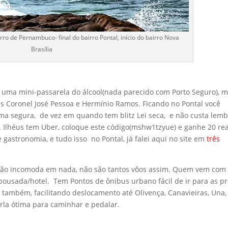
rro de Pernambuco- final do bairro Pontal, início do bairro Nova
Brasília
, uma mini-passarela do álcool(nada parecido com Porto Seguro), 
 Coronel José Pessoa e Hermínio Ramos. Ficando no Pontal você
orma segura, de vez em quando tem blitz Lei seca, e não custa lemb
l. Ilhéus tem Uber, coloque este código(mshw1tzyue) e ganhe 20 rea
gastronomia, e tudo isso no Pontal, já falei aqui no site em
três
não incomoda em nada, não são tantos vôos assim. Quem vem com
pousada/hotel. Tem Pontos de ônibus urbano fácil de ir para as pr
l também, facilitando deslocamento até Olivença, Canavieiras, Una,
la ótima para caminhar e pedalar.