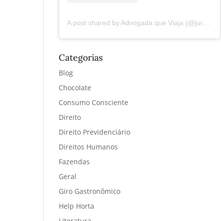
A post shared by Advogada que Viaja (@juremacintra)
Categorias
Blog
Chocolate
Consumo Consciente
Direito
Direito Previdenciário
Direitos Humanos
Fazendas
Geral
Giro Gastronômico
Help Horta
Literatura