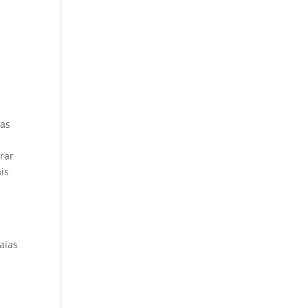
mas
rar
is
aias