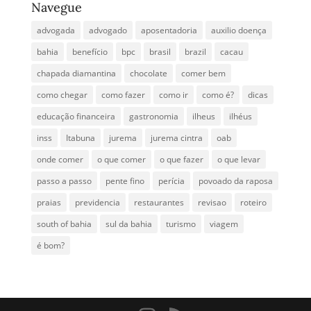
Navegue
advogada
advogado
aposentadoria
auxilio doença
bahia
benefício
bpc
brasil
brazil
cacau
chapada diamantina
chocolate
comer bem
como chegar
como fazer
como ir
como é?
dicas
educação financeira
gastronomia
ilheus
ilhéus
inss
Itabuna
jurema
jurema cintra
oab
onde comer
o que comer
o que fazer
o que levar
passo a passo
pente fino
perícia
povoado da raposa
praias
previdencia
restaurantes
revisao
roteiro
south of bahia
sul da bahia
turismo
viagem
é bom?