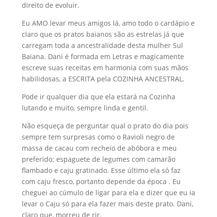
direito de evoluir.
Eu AMO levar meus amigos lá, amo todo o cardápio e
claro que os pratos baianos são as estrelas já que
carregam toda a ancestralidade desta mulher Sul
Baiana. Dani é formada em Letras e magicamente
escreve suas receitas em harmonia com suas mãos
habilidosas, a ESCRITA pela COZINHA ANCESTRAL.
Pode ir qualquer dia que ela estará na Cozinha
lutando e muito, sempre linda e gentil.
Não esqueça de perguntar qual o prato do dia pois
sempre tem surpresas como o Ravioli negro de
massa de cacau com recheio de abóbora e meu
preferido: espaguete de legumes com camarão
flambado e caju gratinado. Esse último ela só faz
com caju fresco, portanto depende da época . Eu
cheguei ao cúmulo de ligar para ela e dizer que eu ia
levar o Caju só para ela fazer mais deste prato. Dani,
claro que, morreu de rir.