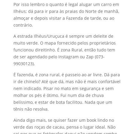
Por isso lembro o quanto é legal alugar um carro em
Ilhéus; dá para ir para às praias do Norte de manhã,
almoçar e depois visitar a Fazenda de tarde, ou ao
contrário.
A estrada Ilhéus/Uruçuca é sempre um deleite de
muito verde. O mapa fornecido pelos proprietários
funcionou direitinho. É zona Rural, então tudo tem
de ser agendado pelo Instagram ou Zap (073-
99030123).
É fazenda, é zona rural, é passeio ao ar livre. Dá para
ir de chinelo? Até que dá, mas não é mais confortável
nem indicado. Pisar no mato em segurança e sem
molhar os pés é ótimo. Fui num dia de chuva
belíssimo, e estar de bota facilitou. Nada que um
tênis não resolva.
Ainda digo mais, se quiser fazer um book lindo no
verde das roças de cacau, pensa o lugar ideal. Não
sei por que os fotógrafos daqui não vendem combo