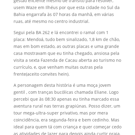
gestão eficiente mesmo de trânsito para resolver,
usem Waze em Ilhéus por que esta cidade no Sul da
Bahia engarrafa às 07 horas da manhã, em várias
ruas, até mesmo no centro industrial.
Segui pela BA 262 e lá encontrei o ramal com 1
placa: Mendoá, tudo bem sinalizado, 1,8 km de chão,
mas em bom estado, as outras placas e uma grande
casa mostravam que eu tinha chegado, ansiosa pela
visita a sexta Fazenda de Cacau aberta ao turismo no
currículo, e, que venham muitas outras pela
frente(aceito convites hein).
A personagem desta história é uma moça jovem
gentil , com tranças bucólicas chamada Eliane. Logo
percebi que às 08:30 apenas eu tinha marcado essa
aventura rural nas terras grapiúnas. Posso dizer, um
tour mega-ultra-super privativo, mas por mera
coincidência, era segunda-feira e bem cedinho. Mas
ideal para quem tá com criança e quer começar cedo
as atividades de lazer para depois ainda curtir praia.