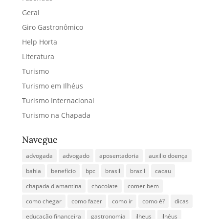
Geral
Giro Gastronômico
Help Horta
Literatura
Turismo
Turismo em Ilhéus
Turismo Internacional
Turismo na Chapada
Navegue
advogada
advogado
aposentadoria
auxilio doença
bahia
benefício
bpc
brasil
brazil
cacau
chapada diamantina
chocolate
comer bem
como chegar
como fazer
como ir
como é?
dicas
educação financeira
gastronomia
ilheus
ilhéus