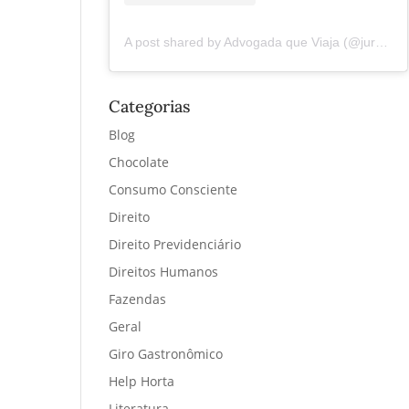
A post shared by Advogada que Viaja (@juremacintra)
Categorias
Blog
Chocolate
Consumo Consciente
Direito
Direito Previdenciário
Direitos Humanos
Fazendas
Geral
Giro Gastronômico
Help Horta
Literatura