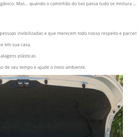
orgânico. Mas… quando o caminhão do lixo passa tudo se mistura …
 pessoas invibilizadas e que merecem todo nosso respeito e parcer
se em sua casa.
alagens plásticas.
ho de seu tempo e ajude o meio ambiente.