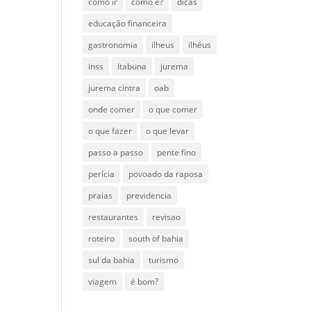
como ir
como é?
dicas
educação financeira
gastronomia
ilheus
ilhéus
inss
Itabuna
jurema
jurema cintra
oab
onde comer
o que comer
o que fazer
o que levar
passo a passo
pente fino
perícia
povoado da raposa
praias
previdencia
restaurantes
revisao
roteiro
south of bahia
sul da bahia
turismo
viagem
é bom?