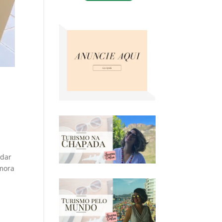
idar
 mora