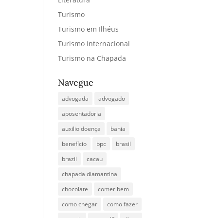
Turismo
Turismo em Ilhéus
Turismo Internacional
Turismo na Chapada
Navegue
advogada
advogado
aposentadoria
auxilio doença
bahia
benefício
bpc
brasil
brazil
cacau
chapada diamantina
chocolate
comer bem
como chegar
como fazer