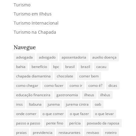
Turismo
Turismo em Ilhéus
Turismo Internacional
Turismo na Chapada
Navegue
advogada
advogado
aposentadoria
auxilio doença
bahia
benefício
bpc
brasil
brazil
cacau
chapada diamantina
chocolate
comer bem
como chegar
como fazer
como ir
como é?
dicas
educação financeira
gastronomia
ilheus
ilhéus
inss
Itabuna
jurema
jurema cintra
oab
onde comer
o que comer
o que fazer
o que levar
passo a passo
pente fino
perícia
povoado da raposa
praias
previdencia
restaurantes
revisao
roteiro