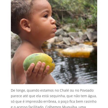
De longe, quando estamos no Chalé ou no Povoado
parece até que ela está sequinha, que não tem água,
só que é impressão errônea, o poço fica bem rasinho
e o acesso facilitado. Colhemos Muquiba, uma