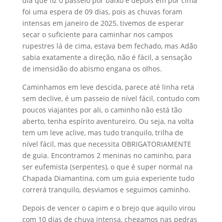
dia que fiz o passeio por baixo e depois em por cima
foi uma espera de 09 dias, pois as chuvas foram
intensas em janeiro de 2025, tivemos de esperar
secar o suficiente para caminhar nos campos
rupestres lá de cima, estava bem fechado, mas Adão
sabia exatamente a direção, não é fácil, a sensação
de imensidão do abismo engana os olhos.
Caminhamos em leve descida, parece até linha reta
sem declive, é um passeio de nível fácil, contudo com
poucos viajantes por ali, o caminho não está tão
aberto, tenha espírito aventureiro. Ou seja, na volta
tem um leve aclive, mas tudo tranquilo, trilha de
nível fácil, mas que necessita OBRIGATORIAMENTE
de guia. Encontramos 2 meninas no caminho, para
ser eufemista (serpentes), o que é super normal na
Chapada Diamantina, com um guia experiente tudo
correrá tranquilo, desviamos e seguimos caminho.
Depois de vencer o capim e o brejo que aquilo virou
com 10 dias de chuva intensa, chegamos nas pedras