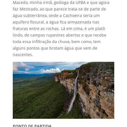
Macedo, minha irmã, geóloga da UFBA e que agora
faz Mestrado, ao que parece trata-se de parte de
água subterrânea, onde a Cachoeira seria um
aquífero fissural, a água fica armazenada nas
fraturas entre as rochas. Lá em cima, é um platô
lindo, de campos rupestres abertos e que recebe
toda essa infiltração da chuva, bem como, tem
alguns pontos que brotam água que vem de
nascentes.
PONTO DE PARTIDA