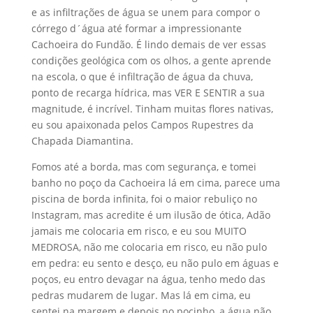
e as infiltrações de água se unem para compor o
córrego d´água até formar a impressionante
Cachoeira do Fundão. É lindo demais de ver essas
condições geológica com os olhos, a gente aprende
na escola, o que é infiltração de água da chuva,
ponto de recarga hídrica, mas VER E SENTIR a sua
magnitude, é incrível. Tinham muitas flores nativas,
eu sou apaixonada pelos Campos Rupestres da
Chapada Diamantina.
Fomos até a borda, mas com segurança, e tomei
banho no poço da Cachoeira lá em cima, parece uma
piscina de borda infinita, foi o maior rebuliço no
Instagram, mas acredite é um ilusão de ótica, Adão
jamais me colocaria em risco, e eu sou MUITO
MEDROSA, não me colocaria em risco, eu não pulo
em pedra: eu sento e desço, eu não pulo em águas e
poços, eu entro devagar na água, tenho medo das
pedras mudarem de lugar. Mas lá em cima, eu
sentei na margem e depois no pocinho, a água não