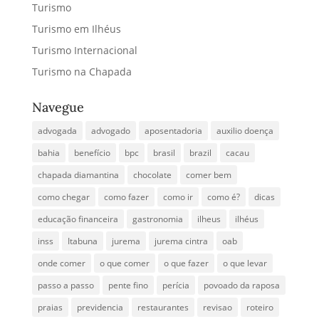
Turismo
Turismo em Ilhéus
Turismo Internacional
Turismo na Chapada
Navegue
advogada
advogado
aposentadoria
auxilio doença
bahia
benefício
bpc
brasil
brazil
cacau
chapada diamantina
chocolate
comer bem
como chegar
como fazer
como ir
como é?
dicas
educação financeira
gastronomia
ilheus
ilhéus
inss
Itabuna
jurema
jurema cintra
oab
onde comer
o que comer
o que fazer
o que levar
passo a passo
pente fino
perícia
povoado da raposa
praias
previdencia
restaurantes
revisao
roteiro