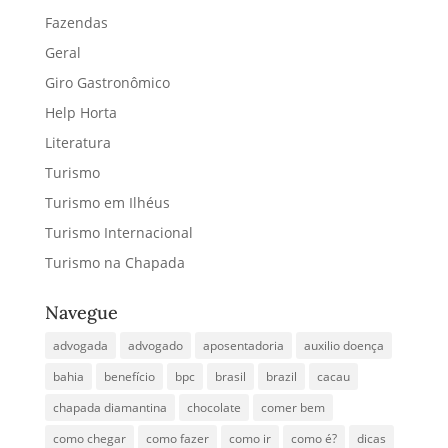
Fazendas
Geral
Giro Gastronômico
Help Horta
Literatura
Turismo
Turismo em Ilhéus
Turismo Internacional
Turismo na Chapada
Navegue
advogada
advogado
aposentadoria
auxilio doença
bahia
benefício
bpc
brasil
brazil
cacau
chapada diamantina
chocolate
comer bem
como chegar
como fazer
como ir
como é?
dicas