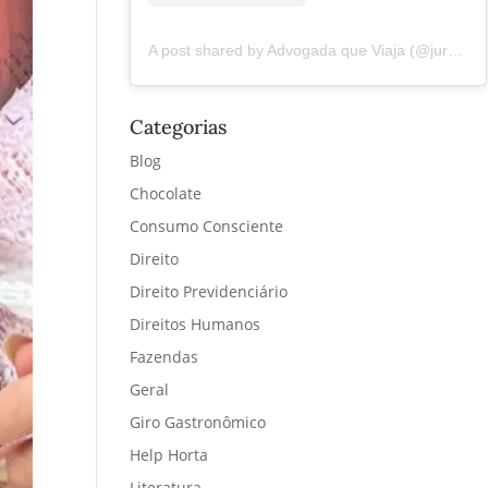
A post shared by Advogada que Viaja (@juremacintra)
Categorias
Blog
Chocolate
Consumo Consciente
Direito
Direito Previdenciário
Direitos Humanos
Fazendas
Geral
Giro Gastronômico
Help Horta
Literatura