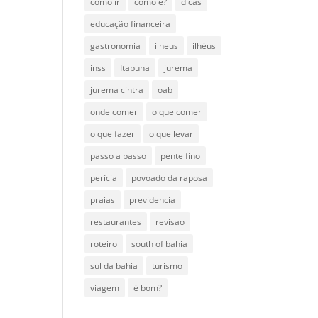
como ir
como é?
dicas
educação financeira
gastronomia
ilheus
ilhéus
inss
Itabuna
jurema
jurema cintra
oab
onde comer
o que comer
o que fazer
o que levar
passo a passo
pente fino
perícia
povoado da raposa
praias
previdencia
restaurantes
revisao
roteiro
south of bahia
sul da bahia
turismo
viagem
é bom?