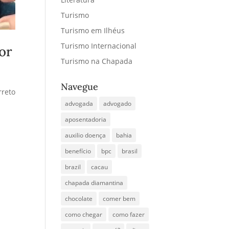
Turismo
Turismo em Ilhéus
Turismo Internacional
or
Turismo na Chapada
Navegue
rreto
advogada
advogado
aposentadoria
auxilio doença
bahia
benefício
bpc
brasil
brazil
cacau
chapada diamantina
chocolate
comer bem
como chegar
como fazer