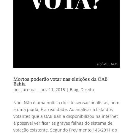
Mortos poderão votar nas eleições da OAB
Bahia
por
Jurema
|
nov 11, 2015
|
Blog
,
Direito
Não. Não é uma notícia do site sensacionalistas, nem
é uma piada. É a realidade. Ao analisar a lista dos
votantes que a OAB Bahia disponibilizou na internet
é possível verificar as graves falhas do sistema de
votação existente. Segundo Provimento 146/2011 do