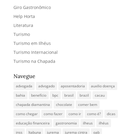
Giro Gastronômico
Help Horta
Literatura
Turismo
Turismo em Ilhéus
Turismo Internacional
Turismo na Chapada
Navegue
advogada
advogado
aposentadoria
auxilio doença
bahia
benefício
bpc
brasil
brazil
cacau
chapada diamantina
chocolate
comer bem
como chegar
como fazer
como ir
como é?
dicas
educação financeira
gastronomia
ilheus
ilhéus
inss
Itabuna
jurema
jurema cintra
oab