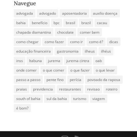
Navegue
advogada
advogado
aposentadoria
auxilio doença
bahia
benefício
bpc
brasil
brazil
cacau
chapada diamantina
chocolate
comer bem
como chegar
como fazer
como ir
como é?
dicas
educação financeira
gastronomia
ilheus
ilhéus
inss
Itabuna
jurema
jurema cintra
oab
onde comer
o que comer
o que fazer
o que levar
passo a passo
pente fino
perícia
povoado da raposa
praias
previdencia
restaurantes
revisao
roteiro
south of bahia
sul da bahia
turismo
viagem
é bom?