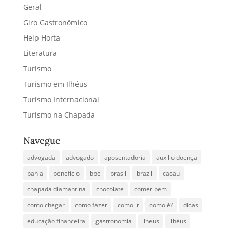
Geral
Giro Gastronômico
Help Horta
Literatura
Turismo
Turismo em Ilhéus
Turismo Internacional
Turismo na Chapada
Navegue
advogada
advogado
aposentadoria
auxilio doença
bahia
benefício
bpc
brasil
brazil
cacau
chapada diamantina
chocolate
comer bem
como chegar
como fazer
como ir
como é?
dicas
educação financeira
gastronomia
ilheus
ilhéus