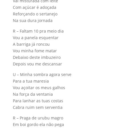
Vai misturada com leite
Com açúcar é adoçada
Reforçando o sertanejo
Na sua dura jornada
R – Faltam 10 pra meio dia
Vou a panela esquentar
A barriga já roncou
Vou minha fome matar
Debaixo deste imbuzeiro
Depois vou me descansar
U – Minha sombra agora serve
Para a tua maresia
Vou açoitar os meus galhos
Na força da ventania
Para lanhar as tuas costas
Cabra ruim sem serventia
R – Praga de urubu magro
Em boi gordo ela não pega