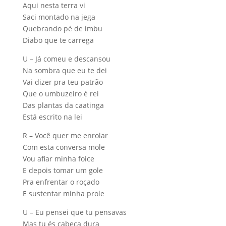
Aqui nesta terra vi
Saci montado na jega
Quebrando pé de imbu
Diabo que te carrega
U – Já comeu e descansou
Na sombra que eu te dei
Vai dizer pra teu patrão
Que o umbuzeiro é rei
Das plantas da caatinga
Está escrito na lei
R – Você quer me enrolar
Com esta conversa mole
Vou afiar minha foice
E depois tomar um gole
Pra enfrentar o roçado
E sustentar minha prole
U – Eu pensei que tu pensavas
Mas tu és cabeça dura