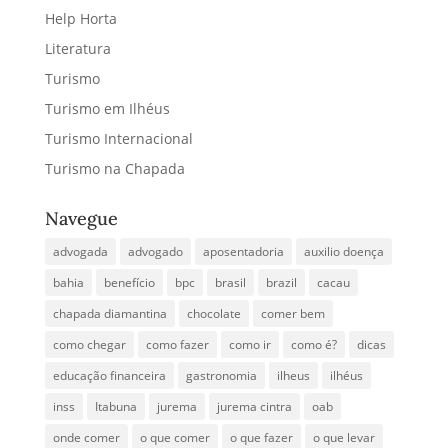
Help Horta
Literatura
Turismo
Turismo em Ilhéus
Turismo Internacional
Turismo na Chapada
Navegue
advogada
advogado
aposentadoria
auxilio doença
bahia
benefício
bpc
brasil
brazil
cacau
chapada diamantina
chocolate
comer bem
como chegar
como fazer
como ir
como é?
dicas
educação financeira
gastronomia
ilheus
ilhéus
inss
Itabuna
jurema
jurema cintra
oab
onde comer
o que comer
o que fazer
o que levar