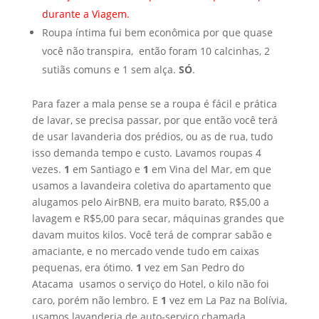
durante a Viagem.
Roupa íntima fui bem econômica por que quase
você não transpira, então foram 10 calcinhas, 2
sutiãs comuns e 1 sem alça.
SÓ
.
Para fazer a mala pense se a roupa é fácil e prática
de lavar, se precisa passar, por que então você terá
de usar lavanderia dos prédios, ou as de rua, tudo
isso demanda tempo e custo. Lavamos roupas 4
vezes.
1
em Santiago e
1
em Vina del Mar, em que
usamos a lavandeira coletiva do apartamento que
alugamos pelo AirBNB, era muito barato, R$5,00 a
lavagem e R$5,00 para secar, máquinas grandes que
davam muitos kilos. Você terá de comprar sabão e
amaciante, e no mercado vende tudo em caixas
pequenas, era ótimo.
1
vez em San Pedro do
Atacama usamos o serviço do Hotel, o kilo não foi
caro, porém não lembro. E
1
vez em La Paz na Bolívia,
usamos lavanderia de auto-serviço chamada