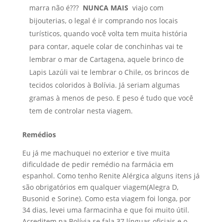
marra não é???
NUNCA MAIS
viajo com
bijouterias, o legal é ir comprando nos locais
turísticos, quando você volta tem muita história
para contar, aquele colar de conchinhas vai te
lembrar o mar de Cartagena, aquele brinco de
Lapis Lazúli vai te lembrar o Chile, os brincos de
tecidos coloridos à Bolívia. Já seriam algumas
gramas à menos de peso. E peso é tudo que você
tem de controlar nesta viagem.
Remédios
Eu já me machuquei no exterior e tive muita
dificuldade de pedir remédio na farmácia em
espanhol. Como tenho Renite Alérgica alguns itens já
são obrigatórios em qualquer viagem(Alegra D,
Busonid e Sorine). Como esta viagem foi longa, por
34 dias, levei uma farmacinha e que foi muito útil.
Acreditem na Bolívia se fala 37 línguas oficiais e o