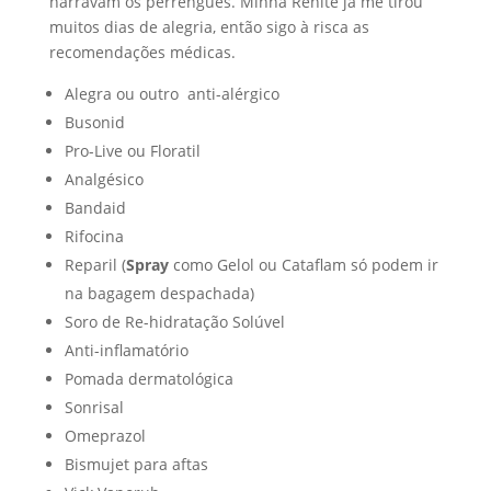
narravam os perrengues. Minha Renite já me tirou
muitos dias de alegria, então sigo à risca as
recomendações médicas.
Alegra ou outro anti-alérgico
Busonid
Pro-Live ou Floratil
Analgésico
Bandaid
Rifocina
Reparil (
Spray
como Gelol ou Cataflam só podem ir
na bagagem despachada)
Soro de Re-hidratação Solúvel
Anti-inflamatório
Pomada dermatológica
Sonrisal
Omeprazol
Bismujet para aftas