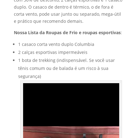
duplo. O casaco de dentro é térmico, o de fora é
corta vento, pode usar junto ou separado, mega-útil
e prático que recomendo demais.
Nossa Lista da Roupas de Frio e roupas esportivas
:
1 casaco corta vento duplo Columbia
2 calças esportivas impermeáveis
1 bota de trekking (indispensável. Se você usar
tênis comum ou de balada é um risco à sua
segurança)