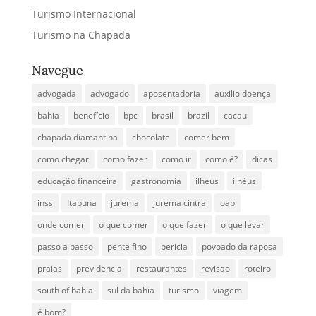
Turismo Internacional
Turismo na Chapada
Navegue
advogada
advogado
aposentadoria
auxilio doença
bahia
benefício
bpc
brasil
brazil
cacau
chapada diamantina
chocolate
comer bem
como chegar
como fazer
como ir
como é?
dicas
educação financeira
gastronomia
ilheus
ilhéus
inss
Itabuna
jurema
jurema cintra
oab
onde comer
o que comer
o que fazer
o que levar
passo a passo
pente fino
perícia
povoado da raposa
praias
previdencia
restaurantes
revisao
roteiro
south of bahia
sul da bahia
turismo
viagem
é bom?