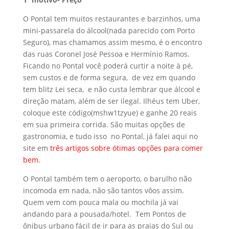
O Pontal tem muitos restaurantes e barzinhos, uma
mini-passarela do álcool(nada parecido com Porto
Seguro), mas chamamos assim mesmo, é o encontro
das ruas Coronel José Pessoa e Hermínio Ramos.
Ficando no Pontal você poderá curtir a noite à pé,
sem custos e de forma segura, de vez em quando
tem blitz Lei seca, e não custa lembrar que álcool e
direção matam, além de ser ilegal. Ilhéus tem Uber,
coloque este código(mshw1tzyue) e ganhe 20 reais
em sua primeira corrida. São muitas opções de
gastronomia, e tudo isso no Pontal, já falei aqui no
site em
três artigos sobre ótimas opções para comer
bem.
O Pontal também tem o aeroporto, o barulho não
incomoda em nada, não são tantos vôos assim.
Quem vem com pouca mala ou mochila já vai
andando para a pousada/hotel. Tem Pontos de
ônibus urbano fácil de ir para as praias do Sul ou