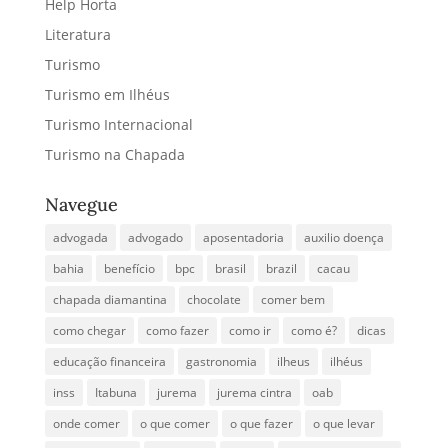
Help Horta
Literatura
Turismo
Turismo em Ilhéus
Turismo Internacional
Turismo na Chapada
Navegue
advogada
advogado
aposentadoria
auxilio doença
bahia
benefício
bpc
brasil
brazil
cacau
chapada diamantina
chocolate
comer bem
como chegar
como fazer
como ir
como é?
dicas
educação financeira
gastronomia
ilheus
ilhéus
inss
Itabuna
jurema
jurema cintra
oab
onde comer
o que comer
o que fazer
o que levar