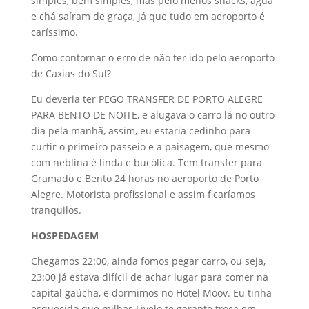
simples, bem simples, mas pelo menos snacks, água
e chá saíram de graça, já que tudo em aeroporto é
caríssimo.
Como contornar o erro de não ter ido pelo aeroporto
de Caxias do Sul?
Eu deveria ter PEGO TRANSFER DE PORTO ALEGRE
PARA BENTO DE NOITE, e alugava o carro lá no outro
dia pela manhã, assim, eu estaria cedinho para
curtir o primeiro passeio e a paisagem, que mesmo
com neblina é linda e bucólica. Tem transfer para
Gramado e Bento 24 horas no aeroporto de Porto
Alegre. Motorista profissional e assim ficaríamos
tranquilos.
HOSPEDAGEM
Chegamos 22:00, ainda fomos pegar carro, ou seja,
23:00 já estava difícil de achar lugar para comer na
capital gaúcha, e dormimos no Hotel Moov. Eu tinha
esquecido que milhas Livelo te garante troca em