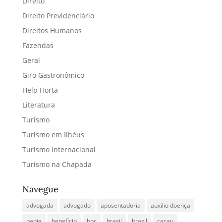
Direito
Direito Previdenciário
Direitos Humanos
Fazendas
Geral
Giro Gastronômico
Help Horta
Literatura
Turismo
Turismo em Ilhéus
Turismo Internacional
Turismo na Chapada
Navegue
advogada
advogado
aposentadoria
auxilio doença
bahia
benefício
bpc
brasil
brazil
cacau