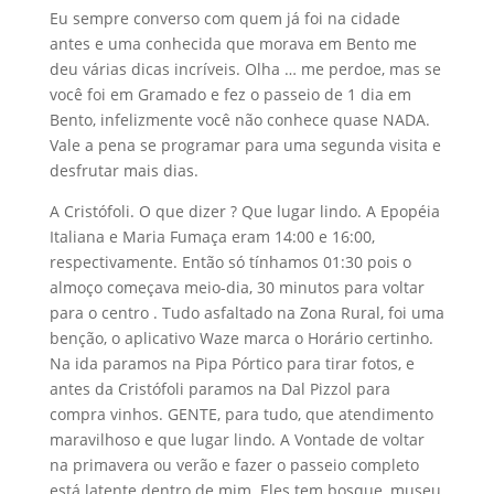
Eu sempre converso com quem já foi na cidade
antes e uma conhecida que morava em Bento me
deu várias dicas incríveis. Olha … me perdoe, mas se
você foi em Gramado e fez o passeio de 1 dia em
Bento, infelizmente você não conhece quase NADA.
Vale a pena se programar para uma segunda visita e
desfrutar mais dias.
A Cristófoli. O que dizer ? Que lugar lindo. A Epopéia
Italiana e Maria Fumaça eram 14:00 e 16:00,
respectivamente. Então só tínhamos 01:30 pois o
almoço começava meio-dia, 30 minutos para voltar
para o centro . Tudo asfaltado na Zona Rural, foi uma
benção, o aplicativo Waze marca o Horário certinho.
Na ida paramos na Pipa Pórtico para tirar fotos, e
antes da Cristófoli paramos na Dal Pizzol para
compra vinhos. GENTE, para tudo, que atendimento
maravilhoso e que lugar lindo. A Vontade de voltar
na primavera ou verão e fazer o passeio completo
está latente dentro de mim. Eles tem bosque, museu