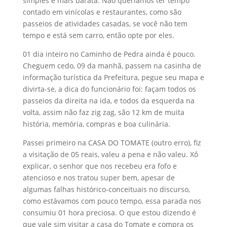
simples e mais barata. Não queríamos ter tempo
contado em vinícolas e restaurantes, como são
passeios de atividades casadas, se você não tem
tempo e está sem carro, então opte por eles.
01 dia inteiro no Caminho de Pedra ainda é pouco.
Cheguem cedo, 09 da manhã, passem na casinha de
informação turística da Prefeitura, pegue seu mapa e
divirta-se, a dica do funcionário foi: façam todos os
passeios da direita na ida, e todos da esquerda na
volta, assim não faz zig zag, são 12 km de muita
história, memória, compras e boa culinária.
Passei primeiro na CASA DO TOMATE (outro erro), fiz
a visitação de 05 reais, valeu a pena e não valeu. Xô
explicar, o senhor que nos recebeu era fofo e
atencioso e nos tratou super bem, apesar de
algumas falhas histórico-conceituais no discurso,
como estávamos com pouco tempo, essa parada nos
consumiu 01 hora preciosa. O que estou dizendo é
que vale sim visitar a casa do Tomate e compra os