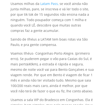
Usamos milhas da
Latam Pass,
se você ainda não
junta milhas, pare, se inscreva e vá ler todo o site,
por que tik tok de 15 segundos não ensina nada a
ninguém. Todo poupador começa com 1 milha e
quando você LÊ, descobre que muitas outras
compras faz a gente acumular.
Saindo de Ilhéus a LATAM tem boas rotas via São
Paulo, e pra gente compensa.
Voamos Ilhéus- Congonhas-Porto Alegre. (primeiro
erro). Se puderem pegar o vôo para Caxias do Sul, é
mais perto(40km), a estrada é rápida e segura,
mesmo de noite você vai para Bento Gonçalves e sua
viagem rende. Por que em Bento é viagem de ficar 1
mês e ainda não ter visitado tudo. Mesmo que saia
100/200 reais mais caro, ainda é melhor, por que
você não terá de fazer o que eu fiz, lhe conto abaixo.
Usamos a sala VIP do Bradesco em Congonhas. Ela é