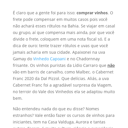
É claro que a gente foi para isso:
comprar vinhos
. O
frete pode compensar em muitos casos pois você
não achará esses rótulos na Bahia. Se viajar em casal
ou grupo, aí que compensa mais ainda, por que você
divide o frete, coloquem em uma nota fiscal só. E a
dica de ouro: tente trazer rótulos e uvas que você
jamais acharia em sua cidade. Apaixonei na uva
Gamay do
Vinhedo Capoani
e no Chadornnay
frisante. Os vinhos puristas da Lídio Carraro que
não
vão em barris de carvalho, como Malbec. o Cabernet
Franc 2020 da Dal Pizzol. Que delícias. Aliás, a uva
Cabernet Franc foi a agradável surpresa da Viagem,
no terroir do Vale dos Vinhedos ela se adaptou muito
bem.
Não entendeu nada do que eu disse? Nomes
estranhos? Vale então fazer os cursos de vinhos para
iniciantes, tem na Casa Valduga, Aurora e tantas