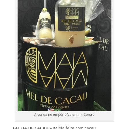
A venda no empório Valentim- Centro
GELEIA
DE CACAU
– geleia feita com cacau