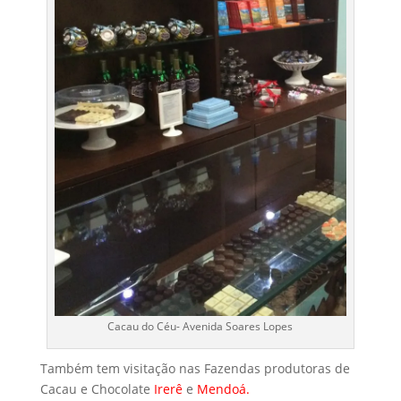
Cacau do Céu- Avenida Soares Lopes
Também tem visitação nas Fazendas produtoras de
Cacau e Chocolate
Irerê
e
Mendoá.