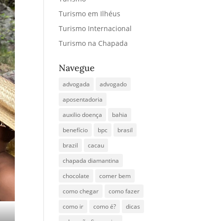
Turismo em Ilhéus
Turismo Internacional
Turismo na Chapada
Navegue
advogada
advogado
aposentadoria
auxilio doença
bahia
benefício
bpc
brasil
brazil
cacau
chapada diamantina
chocolate
comer bem
como chegar
como fazer
como ir
como é?
dicas