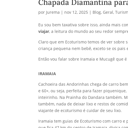
Chapada Diamantina para
por
Jurema
|
nov 12, 2025
|
Blog
,
Geral
,
Turis
Eu sou bem taxativa sobre isso, ainda mais co
viajar
, a leitura do mundo ao seu redor sempre
Claro que em Ecoturismo temos de ver sobre s
criança pequena nem bebê, exceto se os pais 
Então vou falar sobre Iramaia e Mucugê que 
IRAMAIA
Cachoeira das Andorinhas chega de carro be
e 60+, ou seja, perfeita para fazer piquenique,
inteirinho. Na Prainha do Dandara também. Mas
também, nada de deixar lixo e restos de comi
viajante de ecoturismo é cuidar de seu lixo.
Iramaia tem guias de Ecoturismo com carro e p
que fica 47 km do centro de Iramaia, divisa com