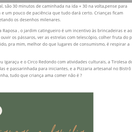
al, são 30 minutos de caminhada na ida + 30 na volta,pense para
a e um pouco de paciência que tudo dará certo. Crianças ficam
retando os desenhos milenares.
 Raposa , o jardim catingueiro é um incentivo às brincadeiras e a
 ouvir os pássaros, ver as estrelas com telescópio, colher fruta do p
tido, pra mim, melhor do que lugares de consumismo, é respirar a
garaçu e o Circo Redondo com atividades culturais, a Tirolesa d
as e passarinhada para iniciantes, e a Pizzaria artesanal no Bistrô
inha, tudo que criança ama comer não é ?