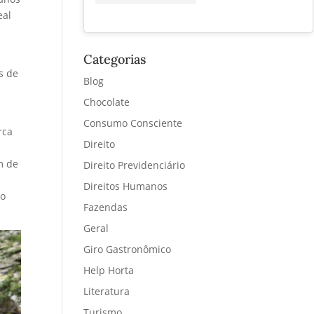
eal
Categorias
s de
Blog
Chocolate
Consumo Consciente
rca
Direito
m de
Direito Previdenciário
s
Direitos Humanos
lo
Fazendas
Geral
Giro Gastronômico
Help Horta
Literatura
Turismo