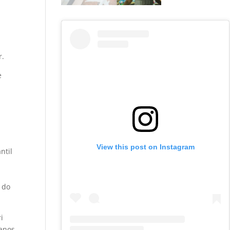
r.
e
View this post on Instagram
ntil
 do
i
 anos