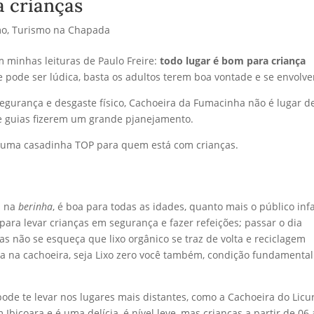
 crianças
mo
,
Turismo na Chapada
m minhas leituras de Paulo Freire:
todo lugar é bom para criança
 pode ser lúdica, basta os adultos terem boa vontade e se envolve
egurança e desgaste físico, Cachoeira da Fumacinha não é lugar d
e guias fizerem um grande pjanejamento.
é uma casadinha TOP para quem está com crianças.
m na
berinha
, é boa para todas as idades, quanto mais o público infa
 para levar crianças em segurança e fazer refeições; passar o dia
 não se esqueça que lixo orgânico se traz de volta e reciclagem
da na cachoeira, seja Lixo zero você também, condição fundamental
ode te levar nos lugares mais distantes, como a Cachoeira do Licur
 Ibicoara e é uma delícia, é nível leve, mas crianças a partir de 06