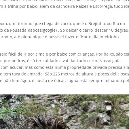
m a trilha por baixo, além da cachoeira Raízes e Escorrega, tudo id
bom, um riozinho que chega de carro, que é o Brejinho, ou Rio da
to da Pousada Raposa(google) . Só deixar o carro, descer 10 degrau
onto, até piquenique é possível fazer e ficar o dia inteirinho,
o fácil de ir por cima e por baixo com crianças. Por baixo, são ce
 por pedras, é só ter cuidado e vai dar tudo certo. Nosso guia
gua com acúcar, mas como está numa propriedade privada precisa si
 tem taxa de entrada. São 225 metros de altura e poços delicioso
 não tem água, é ilusão de ótica, a água está sempre minando pe