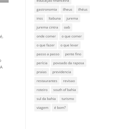
educação financeira
gastronomia
ilheus
ilhéus
inss
Itabuna
jurema
jurema cintra
oab
o
é,
onde comer
o que comer
o que fazer
o que levar
passo a passo
pente fino
o
perícia
povoado da raposa
 A
praias
previdencia
restaurantes
revisao
roteiro
south of bahia
sul da bahia
turismo
viagem
é bom?