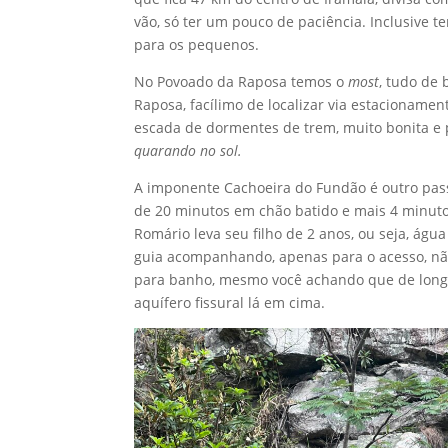
vão, só ter um pouco de paciência. Inclusive te
para os pequenos.
No Povoado da Raposa temos o
most
, tudo de 
Raposa, facílimo de localizar via estacionamen
escada de dormentes de trem, muito bonita e pr
quarando no sol.
A imponente Cachoeira do Fundão é outro passei
de 20 minutos em chão batido e mais 4 minutos
Romário leva seu filho de 2 anos, ou seja, á
guia acompanhando, apenas para o acesso, não
para banho, mesmo você achando que de longe
aquífero fissural lá em cima.