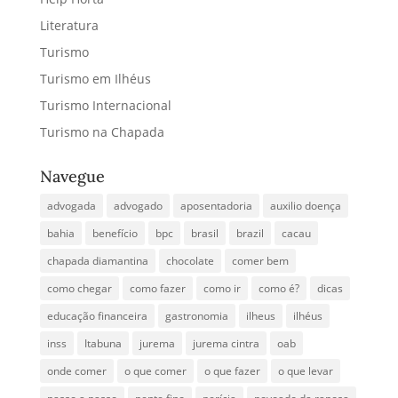
Literatura
Turismo
Turismo em Ilhéus
Turismo Internacional
Turismo na Chapada
Navegue
advogada
advogado
aposentadoria
auxilio doença
bahia
benefício
bpc
brasil
brazil
cacau
chapada diamantina
chocolate
comer bem
como chegar
como fazer
como ir
como é?
dicas
educação financeira
gastronomia
ilheus
ilhéus
inss
Itabuna
jurema
jurema cintra
oab
onde comer
o que comer
o que fazer
o que levar