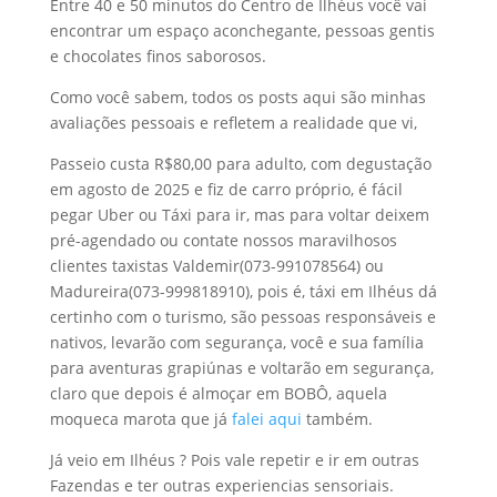
Entre 40 e 50 minutos do Centro de Ilhéus você vai
encontrar um espaço aconchegante, pessoas gentis
e chocolates finos saborosos.
Como você sabem, todos os posts aqui são minhas
avaliações pessoais e refletem a realidade que vi,
Passeio custa R$80,00 para adulto, com degustação
em agosto de 2025 e fiz de carro próprio, é fácil
pegar Uber ou Táxi para ir, mas para voltar deixem
pré-agendado ou contate nossos maravilhosos
clientes taxistas Valdemir(073-991078564) ou
Madureira(073-999818910), pois é, táxi em Ilhéus dá
certinho com o turismo, são pessoas responsáveis e
nativos, levarão com segurança, você e sua família
para aventuras grapiúnas e voltarão em segurança,
claro que depois é almoçar em BOBÔ, aquela
moqueca marota que já
falei aqui
também.
Já veio em Ilhéus ? Pois vale repetir e ir em outras
Fazendas e ter outras experiencias sensoriais.