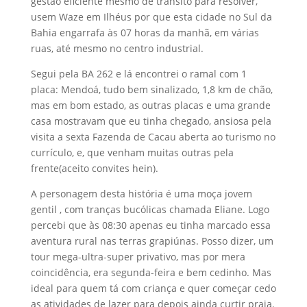
gestão eficiente mesmo de trânsito para resolver,
usem Waze em Ilhéus por que esta cidade no Sul da
Bahia engarrafa às 07 horas da manhã, em várias
ruas, até mesmo no centro industrial.
Segui pela BA 262 e lá encontrei o ramal com 1
placa: Mendoá, tudo bem sinalizado, 1,8 km de chão,
mas em bom estado, as outras placas e uma grande
casa mostravam que eu tinha chegado, ansiosa pela
visita a sexta Fazenda de Cacau aberta ao turismo no
currículo, e, que venham muitas outras pela
frente(aceito convites hein).
A personagem desta história é uma moça jovem
gentil , com tranças bucólicas chamada Eliane. Logo
percebi que às 08:30 apenas eu tinha marcado essa
aventura rural nas terras grapiúnas. Posso dizer, um
tour mega-ultra-super privativo, mas por mera
coincidência, era segunda-feira e bem cedinho. Mas
ideal para quem tá com criança e quer começar cedo
as atividades de lazer para depois ainda curtir praia.