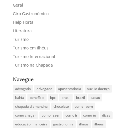
Geral
Giro Gastronômico
Help Horta
Literatura
Turismo
Turismo em Ilhéus
Turismo Internacional
Turismo na Chapada
Navegue
advogada
advogado
aposentadoria
auxilio doença
bahia
benefício
bpc
brasil
brazil
cacau
chapada diamantina
chocolate
comer bem
como chegar
como fazer
como ir
como é?
dicas
educação financeira
gastronomia
ilheus
ilhéus