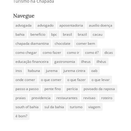
Turismo na Chapada
Navegue
advogada
advogado
aposentadoria
auxilio doença
bahia
benefício
bpc
brasil
brazil
cacau
chapada diamantina
chocolate
comer bem
como chegar
como fazer
como ir
como é?
dicas
educação financeira
gastronomia
ilheus
ilhéus
inss
Itabuna
jurema
jurema cintra
oab
onde comer
o que comer
o que fazer
o que levar
passo a passo
pente fino
perícia
povoado da raposa
praias
previdencia
restaurantes
revisao
roteiro
south of bahia
sul da bahia
turismo
viagem
é bom?