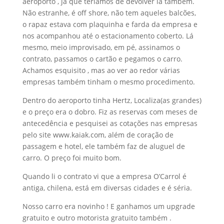
aeroporto , já que teríamos de devolver lá também.
Não estranhe, é off shore, não tem aqueles balcões,
o rapaz estava com plaquinha e farda da empresa e
nos acompanhou até o estacionamento coberto. Lá
mesmo, meio improvisado, em pé, assinamos o
contrato, passamos o cartão e pegamos o carro.
Achamos esquisito , mas ao ver ao redor várias
empresas também tinham o mesmo procedimento.
Dentro do aeroporto tinha Hertz, Localiza(as grandes)
e o preço era o dobro. Fiz as reservas com meses de
antecedência e pesquisei as cotações nas empresas
pelo site www.kaiak.com, além de coração de
passagem e hotel, ele também faz de aluguel de
carro. O preço foi muito bom.
Quando li o contrato vi que a empresa O’Carrol é
antiga, chilena, está em diversas cidades e é séria.
Nosso carro era novinho ! E ganhamos um upgrade
gratuito e outro motorista gratuito também .