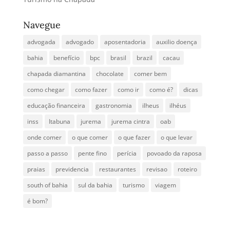
Navegue
advogada
advogado
aposentadoria
auxilio doença
bahia
benefício
bpc
brasil
brazil
cacau
chapada diamantina
chocolate
comer bem
como chegar
como fazer
como ir
como é?
dicas
educação financeira
gastronomia
ilheus
ilhéus
inss
Itabuna
jurema
jurema cintra
oab
onde comer
o que comer
o que fazer
o que levar
passo a passo
pente fino
perícia
povoado da raposa
praias
previdencia
restaurantes
revisao
roteiro
south of bahia
sul da bahia
turismo
viagem
é bom?