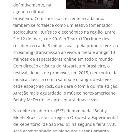
definitivamente, na
agenda cultural
brasileira. Com sucesso crescente a cada ano,
também se fortalece como um efetivo fomentador
sociocultural, turístico e econômico na região. Entre
5 e 12 de março de 2016, o Teatro L’Occitane deve
receber cerca de 8 mil pessoas; pela primeira vez via
streaming (transmissão ao vivo), a meta é atingir 10
milhões de espectadores online em todo o mundo.
Com direção artística do Mozarteum Brasileiro, o
festival, depois de promover, em 2015, o encontro da
música clássica com o samba e o tango, desta vez
cede espaço ao rock, que dará o tom à quinta edição.
Atração mais aguardada, o músico norte-americano
Bobby McFerrin se apresentará duas vezes.
Na noite de abertura (5/3), denominada “Bobby
Meets Brazil”, ele irá reger a Orquestra Experimental
de Repertório (de São Paulo); na segunda-feira (7/3),
será acompanhado ao piano por Cesar Camargo