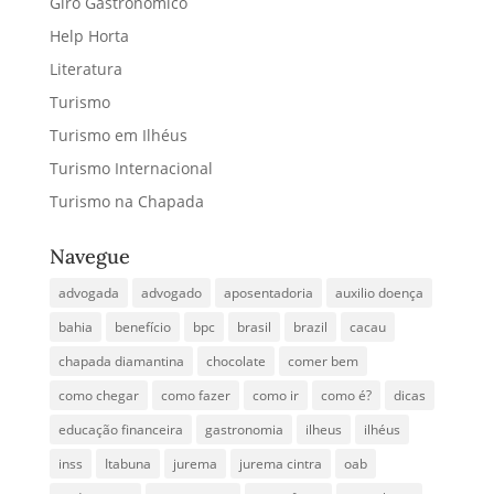
Giro Gastronômico
Help Horta
Literatura
Turismo
Turismo em Ilhéus
Turismo Internacional
Turismo na Chapada
Navegue
advogada
advogado
aposentadoria
auxilio doença
bahia
benefício
bpc
brasil
brazil
cacau
chapada diamantina
chocolate
comer bem
como chegar
como fazer
como ir
como é?
dicas
educação financeira
gastronomia
ilheus
ilhéus
inss
Itabuna
jurema
jurema cintra
oab