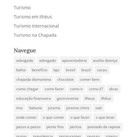
Turismo
Turismo em Ilhéus
Turismo Internacional
Turismo na Chapada
Navegue
advogada
advogado
aposentadoria
auxilio doença
bahia
benefício
bpc
brasil
brazil
cacau
chapada diamantina
chocolate
comer bem
como chegar
como fazer
como ir
como é?
dicas
educação financeira
gastronomia
ilheus
ilhéus
inss
Itabuna
jurema
jurema cintra
oab
onde comer
o que comer
o que fazer
o que levar
passo a passo
pente fino
perícia
povoado da raposa
praias
previdencia
restaurantes
revisao
roteiro