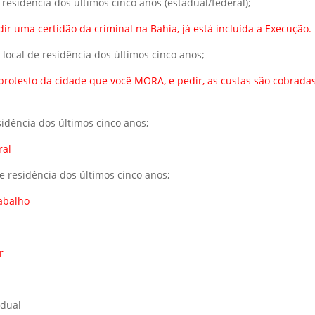
e residência dos últimos cinco anos (estadual/federal);
ir uma certidão da criminal na Bahia, já está incluída a Execução.
 local de residência dos últimos cinco anos;
 protesto da cidade que você MORA, e pedir, as custas são cobrada
esidência dos últimos cinco anos;
oral
de residência dos últimos cinco anos;
rabalho
ar
adual