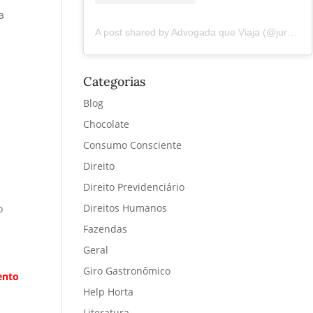
a
A post shared by Advogada que Viaja (@juremacintra)
Categorias
Blog
Chocolate
Consumo Consciente
Direito
Direito Previdenciário
Direitos Humanos
o
Fazendas
Geral
Giro Gastronômico
ento
Help Horta
Literatura