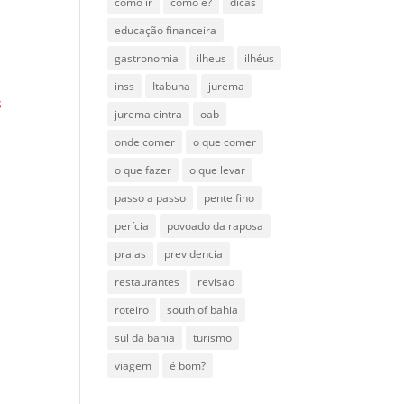
como ir
como é?
dicas
educação financeira
gastronomia
ilheus
ilhéus
inss
Itabuna
jurema
s
jurema cintra
oab
onde comer
o que comer
o que fazer
o que levar
passo a passo
pente fino
perícia
povoado da raposa
praias
previdencia
restaurantes
revisao
roteiro
south of bahia
sul da bahia
turismo
viagem
é bom?