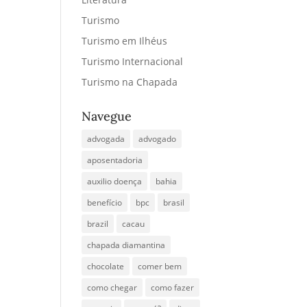
Turismo
Turismo em Ilhéus
Turismo Internacional
Turismo na Chapada
Navegue
advogada
advogado
aposentadoria
auxilio doença
bahia
benefício
bpc
brasil
brazil
cacau
chapada diamantina
chocolate
comer bem
como chegar
como fazer