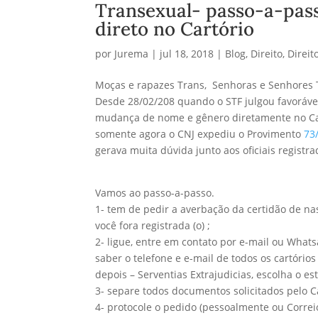
Transexual- passo-a-pas
direto no Cartório
por
Jurema
|
jul 18, 2018
|
Blog
,
Direito
,
Direi
Moças e rapazes Trans, Senhoras e Senhores T
Desde 28/02/208 quando o STF julgou favorável
mudança de nome e gênero diretamente no Cartó
somente agora o CNJ expediu o Provimento
73
gerava muita dúvida junto aos oficiais registra
Vamos ao passo-a-passo.
1- tem de pedir a averbação da certidão de na
você fora registrada (o) ;
2- ligue, entre em contato por e-mail ou Whats
saber o telefone e e-mail de todos os cartórios 
depois – Serventias Extrajudicias, escolha o es
3- separe todos documentos solicitados pelo Ca
4- protocole o pedido (pessoalmente ou Correio