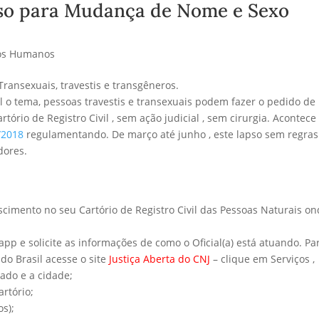
so para Mudança de Nome e Sexo
tos Humanos
ransexuais, travestis e transgêneros.
 o tema, pessoas travestis e transexuais podem fazer o pedido de
rio de Registro Civil , sem ação judicial , sem cirurgia. Acontece
/2018
regulamentando. De março até junho , este lapso sem regras
dores.
scimento no seu Cartório de Registro Civil das Pessoas Naturais o
app e solicite as informações de como o Oficial(a) está atuando. Pa
do Brasil acesse o site
Justiça Aberta do CNJ
– clique em Serviços ,
tado e a cidade;
rtório;
s);