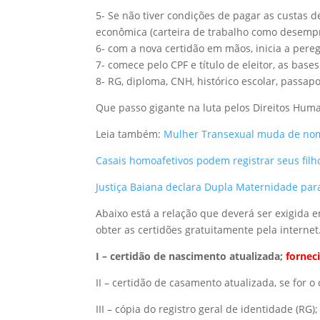
5- Se não tiver condições de pagar as custas 
econômica (carteira de trabalho como desempr
6- com a nova certidão em mãos, inicia a pere
7- comece pelo CPF e título de eleitor, as base
8- RG, diploma, CNH, histórico escolar, passap
Que passo gigante na luta pelos Direitos Huma
Leia também:
Mulher Transexual muda de nome
Casais homoafetivos podem registrar seus filh
Justiça Baiana declara Dupla Maternidade par
Abaixo está a relação que deverá ser exigida 
obter as certidões gratuitamente pela internet
I – certidão de nascimento atualizada;
fornec
II – certidão de casamento atualizada, se for o
III – cópia do registro geral de identidade (RG);