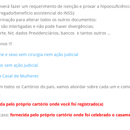
deverá fazer um requerimento de isenção e provar a hipossuficiênci
egado/benefício assistencial do INSS);
grinação para alterar todos os outros documentos;
s são interligadas e não pode haver divergências;
orte, Nit, dados Previdenciários, bancos e tantos outros …
nos !!!
 e sexo sem cirurgia nem ação judicial
os sem ação judicial
a Casal de Mulheres
em todos os Cartórios do país, vamos abordar sobre cada um e com
.
ida pelo próprio cartório onde você foi registrado(a)
 caso;
fornecida pelo próprio cartório onde foi celebrado o casam