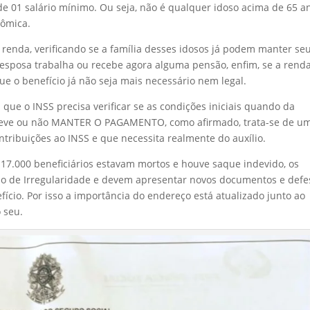
 de 01 salário mínimo. Ou seja, não é qualquer idoso acima de 65 a
nômica.
io renda, verificando se a família desses idosos já podem manter se
se esposa trabalha ou recebe agora alguma pensão, enfim, se a rend
que o benefício já não seja mais necessário nem legal.
que o INSS precisa verificar se as condições iniciais quando da
 deve ou não MANTER O PAGAMENTO, como afirmado, trata-se de u
ntribuições ao INSS e que necessita realmente do auxílio.
 17.000 beneficiários estavam mortos e houve saque indevido, os
so de Irregularidade e devem apresentar novos documentos e defe
cio. Por isso a importância do endereço está atualizado junto ao
o seu.