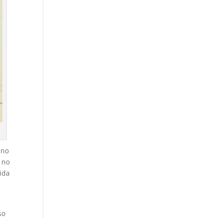
 no
 no
vida
so