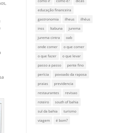
como ir
como é?
dicas
nos,
educação financeira
gastronomia
ilheus
ilhéus
u
a
inss
Itabuna
jurema
jurema cintra
oab
onde comer
o que comer
m
o que fazer
o que levar
passo a passo
pente fino
perícia
povoado da raposa
sa
praias
previdencia
restaurantes
revisao
roteiro
south of bahia
sul da bahia
turismo
viagem
é bom?