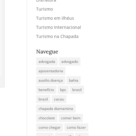
Turismo
Turismo em Ilhéus
Turismo Internacional
Turismo na Chapada
Navegue
advogada
advogado
aposentadoria
auxilio doença
bahia
benefício
bpc
brasil
brazil
cacau
chapada diamantina
chocolate
comer bem
como chegar
como fazer