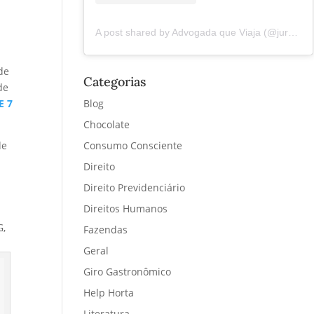
A post shared by Advogada que Viaja (@juremacintra)
de
Categorias
de
Blog
E 7
Chocolate
Consumo Consciente
de
Direito
Direito Previdenciário
Direitos Humanos
G,
Fazendas
Geral
Giro Gastronômico
Help Horta
Literatura