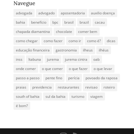
Navegue
advogada
advogado
aposentadoria
auxilio doença
bahia
benefício
bpc
brasil
brazil
cacau
chapada diamantina
chocolate
comer bem
como chegar
como fazer
como ir
como é?
dicas
educação financeira
gastronomia
ilheus
ilhéus
inss
Itabuna
jurema
jurema cintra
oab
onde comer
o que comer
o que fazer
o que levar
passo a passo
pente fino
perícia
povoado da raposa
praias
previdencia
restaurantes
revisao
roteiro
south of bahia
sul da bahia
turismo
viagem
é bom?