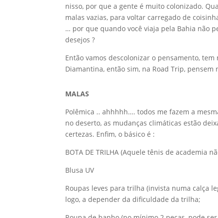
nisso, por que a gente é muito colonizado. Qu
malas vazias, para voltar carregado de coisinha
… por que quando você viaja pela Bahia não pe
desejos ?
Então vamos descolonizar o pensamento, tem m
Diamantina, então sim, na Road Trip, pensem 
MALAS
Polêmica .. ahhhhh…. todos me fazem a mesma p
no deserto, as mudanças climáticas estão deix
certezas. Enfim, o básico é :
BOTA DE TRILHA (Aquele tênis de academia não
Blusa UV
Roupas leves para trilha (invista numa calça l
logo, a depender da dificuldade da trilha;
Roupa de banho (no mínimo 2 peças, pode ser di