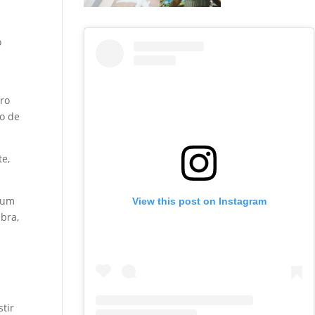
o
pro
do de
te,
o um
View this post on Instagram
abra,
stir