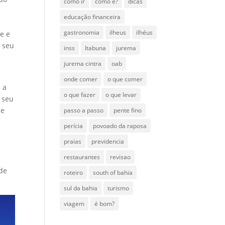
como ir
como é?
dicas
educação financeira
gastronomia
ilheus
ilhéus
e e
 seu
inss
Itabuna
jurema
jurema cintra
oab
onde comer
o que comer
 a
o que fazer
o que levar
 seu
se
passo a passo
pente fino
perícia
povoado da raposa
praias
previdencia
restaurantes
revisao
 de
roteiro
south of bahia
sul da bahia
turismo
viagem
é bom?