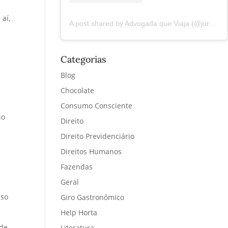
e
 aí,
A post shared by Advogada que Viaja (@juremacintra)
Categorias
Blog
Chocolate
Consumo Consciente
io
Direito
Direito Previdenciário
Direitos Humanos
Fazendas
Geral
iso
Giro Gastronômico
Help Horta
 de
Literatura