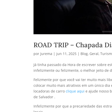
ROAD TRIP – Chapada Di
por
Jurema
|
jun 11, 2025
|
Blog
,
Geral
,
Turis
Já tinha passado da Hora de escrever sobre est
infelizmente ou felizmente, o melhor jeito de d
Felizmente por que você vai ter muito mais l
colocar muito mais atrativos em um único dia 
locadoras de carro
clique aqui
e ajude nosso b
de Salvador .
Infelizmente por que a precariedade das estra
locais.