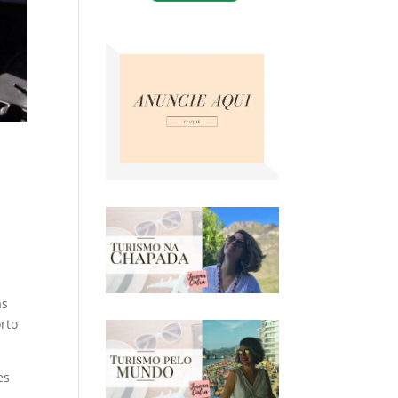
as
rto
es