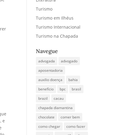
Turismo
Turismo em Ilhéus
Turismo Internacional
rrer
Turismo na Chapada
Navegue
advogada
advogado
aposentadoria
auxilio doença
bahia
benefício
bpc
brasil
brazil
cacau
chapada diamantina
 que
chocolate
comer bem
, e
como chegar
como fazer
e
udo