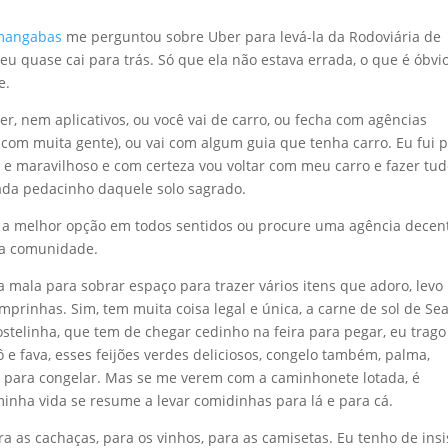
mangabas
me perguntou sobre Uber para levá-la da Rodoviária de
 eu quase cai para trás. Só que ela não estava errada, o que é óbvi
e.
er, nem aplicativos, ou você vai de carro, ou fecha com agências
com muita gente), ou vai com algum guia que tenha carro. Eu fui 
o e maravilhoso e com certeza vou voltar com meu carro e fazer tu
ada pedacinho daquele solo sagrado.
é a melhor opção em todos sentidos ou procure uma agência decen
 a comunidade.
 mala para sobrar espaço para trazer vários itens que adoro, lev
omprinhas. Sim, tem muita coisa legal e única, a carne de sol de Se
ostelinha, que tem de chegar cedinho na feira para pegar, eu trago
 e fava, esses feijões verdes deliciosos, congelo também, palma,
to para congelar. Mas se me verem com a caminhonete lotada, é
inha vida se resume a levar comidinhas para lá e para cá.
a as cachaças, para os vinhos, para as camisetas. Eu tenho de insi