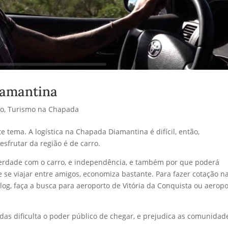
amantina
mo
,
Turismo na Chapada
e tema. A logística na Chapada Diamantina é difícil, então,
esfrutar da região é de carro.
iberdade com o carro, e independência, e também por que poderá
e se viajar entre amigos, economiza bastante. Para fazer cotação n
log, faça a busca para aeroporto de Vitória da Conquista ou aeropo
das dificulta o poder público de chegar, e prejudica as comunidad