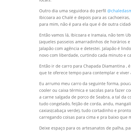
Outro dia uma seguidora do perfil
@chaledas
Ibicoara ao Chalé e depois para as cachoeiras,
para mim, não é para ela que é de outra cidad
Então vamos lá, Ibicoara e Iramaia, não tem Ub
(aqueles passeios amarradinhos de horários e 
Jalapão com agência e detestei. Jalapão é lind
novo com liberdade, curtindo cada minuto e c
Então ir de carro para Chapada Diamantina , 
que te oferece tempo para contemplar e viver
Eu arrumo meu carro da seguinte forma, pouca
cooler ou caixa térmica e sacolas para fazer c
a carne salgada de porco de Seabra, a tal da c
tudo congelado, feijão de corda, andu, mangalô
caxias(cabaça verde), tudo cortadinho e pron
carregando coisas para cima e pra baixo que m
Deixe espaço para os artesanatos de palha, par