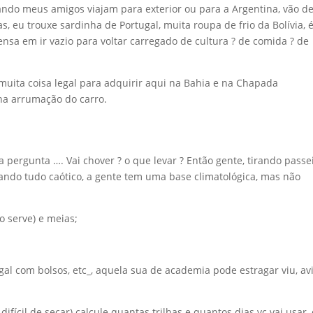
ando meus amigos viajam para exterior ou para a Argentina, vão d
s, eu trouxe sardinha de Portugal, muita roupa de frio da Bolívia, é
nsa em ir vazio para voltar carregado de cultura ? de comida ? de
uita coisa legal para adquirir aqui na Bahia e na Chapada
na arrumação do carro.
ergunta …. Vai chover ? o que levar ? Então gente, tirando passe
ando tudo caótico, a gente tem uma base climatológica, mas não
 serve) e meias;
egal com bolsos, etc_, aquela sua de academia pode estragar viu, av
fícil de secar) calcule quantas trilhas e quantos dias vc vai usar,