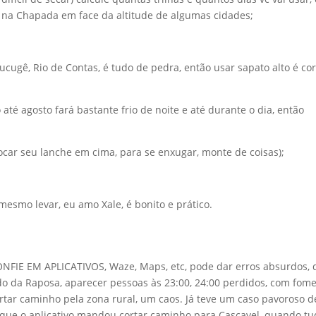
o na Chapada em face da altitude de algumas cidades;
ucugê, Rio de Contas, é tudo de pedra, então usar sapato alto é co
até agosto fará bastante frio de noite e até durante o dia, então
locar seu lanche em cima, para se enxugar, monte de coisas);
 mesmo levar, eu amo Xale, é bonito e prático.
ONFIE EM APLICATIVOS, Waze, Maps, etc, pode dar erros absurdos,
 da Raposa, aparecer pessoas às 23:00, 24:00 perdidos, com fome
rtar caminho pela zona rural, um caos. Já teve um caso pavoroso d
que o aplicativo mandou cortar caminho para Cascavel, quando t