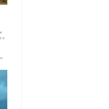
de
e o
em