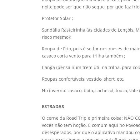
noite pode ser que não seque, por que faz fri
Protetor Solar ;
Sandália Rasteirinha (as cidades de Lençóis, M
risco mesmo);
Roupa de Frio, pois é se for nos meses de maio 
casaco corta vento para trilha também ;
Canga (pensa num trem útil na trilha, para co
Roupas confortáveis, vestido, short, etc.
No inverno: casaco, bota, cachecol, touca, vale
ESTRADAS
O cerne da Road Trip e primeira coisa: NÃO C
vocês não tem noção. É comum aqui no Povoado
desesperados, por que o aplicativo mandou co
uma carreta imensa que veio pela Raposa por 