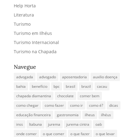
Help Horta
Literatura
Turismo
Turismo em Ilhéus
Turismo Internacional
Turismo na Chapada
Navegue
advogada
advogado
aposentadoria
auxilio doença
bahia
benefício
bpc
brasil
brazil
cacau
chapada diamantina
chocolate
comer bem
como chegar
como fazer
como ir
como é?
dicas
educação financeira
gastronomia
ilheus
ilhéus
inss
Itabuna
jurema
jurema cintra
oab
onde comer
o que comer
o que fazer
o que levar