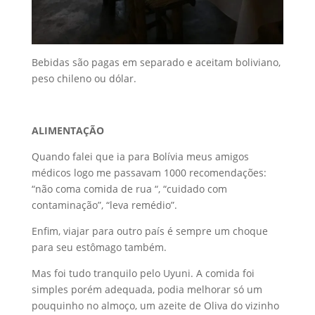
Bebidas são pagas em separado e aceitam boliviano,
peso chileno ou dólar.
ALIMENTAÇÃO
Quando falei que ia para Bolívia meus amigos
médicos logo me passavam 1000 recomendações:
“não coma comida de rua “, “cuidado com
contaminação”, “leva remédio”.
Enfim, viajar para outro país é sempre um choque
para seu estômago também.
Mas foi tudo tranquilo pelo Uyuni. A comida foi
simples porém adequada, podia melhorar só um
pouquinho no almoço, um azeite de Oliva do vizinho