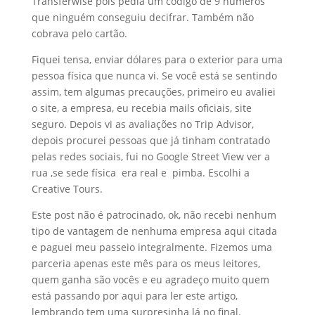
Transferwise pois pedia um código de 9 números
que ninguém conseguiu decifrar. Também não
cobrava pelo cartão.
Fiquei tensa, enviar dólares para o exterior para uma
pessoa física que nunca vi. Se você está se sentindo
assim, tem algumas precauções, primeiro eu avaliei
o site, a empresa, eu recebia mails oficiais, site
seguro. Depois vi as avaliações no Trip Advisor,
depois procurei pessoas que já tinham contratado
pelas redes sociais, fui no Google Street View ver a
rua ,se sede física era real e pimba. Escolhi a
Creative Tours.
Este post não é patrocinado, ok, não recebi nenhum
tipo de vantagem de nenhuma empresa aqui citada
e paguei meu passeio integralmente. Fizemos uma
parceria apenas este mês para os meus leitores,
quem ganha são vocês e eu agradeço muito quem
está passando por aqui para ler este artigo,
lembrando tem uma surpresinha lá no final.