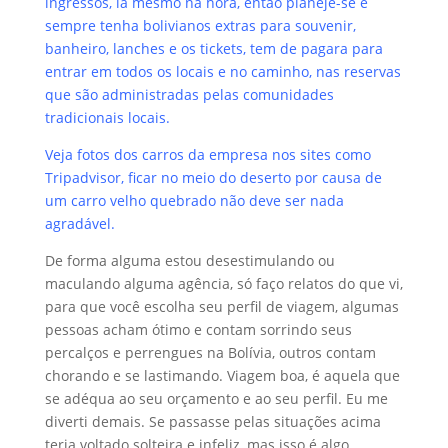
ingressos, lá mesmo na hora, então planeje-se e
sempre tenha bolivianos extras para souvenir,
banheiro, lanches e os tickets, tem de pagara para
entrar em todos os locais e no caminho, nas reservas
que são administradas pelas comunidades
tradicionais locais.
Veja fotos dos carros da empresa nos sites como
Tripadvisor, ficar no meio do deserto por causa de
um carro velho quebrado não deve ser nada
agradável.
De forma alguma estou desestimulando ou
maculando alguma agência, só faço relatos do que vi,
para que você escolha seu perfil de viagem, algumas
pessoas acham ótimo e contam sorrindo seus
percalços e perrengues na Bolívia, outros contam
chorando e se lastimando. Viagem boa, é aquela que
se adéqua ao seu orçamento e ao seu perfil. Eu me
diverti demais. Se passasse pelas situações acima
teria voltado solteira e infeliz, mas isso é algo