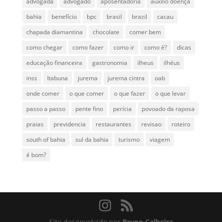
advogada
advogado
aposentadoria
auxilio doença
bahia
benefício
bpc
brasil
brazil
cacau
chapada diamantina
chocolate
comer bem
como chegar
como fazer
como ir
como é?
dicas
educação financeira
gastronomia
ilheus
ilhéus
inss
Itabuna
jurema
jurema cintra
oab
onde comer
o que comer
o que fazer
o que levar
passo a passo
pente fino
perícia
povoado da raposa
praias
previdencia
restaurantes
revisao
roteiro
south of bahia
sul da bahia
turismo
viagem
é bom?
Site desenvolvido por
Bruno Calheira