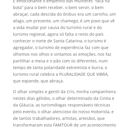
É emocionante o empenho das mulheres “faca na
bota” para o bem receber, o bem servir, o bem
abraçar, cada descida do ônibus era um carinho, um
afago, um presente, um chamego, é um povo que vê
a vida mudar por causa do turismo rural e do
turismo regional, agora só falta o resto do país
conhecer o norte de Santa Catarina, o turismo é
agregador, o turismo de experiência faz com que
olhemos nos olhos e sintamos as emoções, nos faz
partilhar a mesa e o pão com os diferentes, num
tempo de tanta polaridade extremista e burra, o
turismo rural celebra a PLURALIDADE QUE VIBRA,
que expande, que abraça.
O olhar simples e gentil da Cris, minha companheira
nestes dias gélidos, o olhar determinado da Cintia e
da Gláucia, as turismólogas responsáveis técnicas
pelo evento, o olhar atencioso do nosso motorista, e
de tantos trabalhadores, artistas, artesãos, que
transformaram esta FAMTOUR de um acontecimento