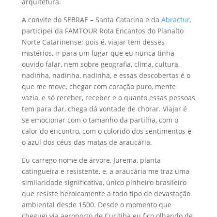
arquitetura.
A convite do SEBRAE – Santa Catarina e da
Abractur,
participei da FAMTOUR Rota Encantos do Planalto
Norte Catarinense; pois é, viajar tem desses
mistérios, ir para um lugar que eu nunca tinha
ouvido falar, nem sobre geografia, clima, cultura,
nadinha, nadinha, nadinha, e essas descobertas é o
que me move, chegar com coração puro, mente
vazia, e só receber, receber e o quanto essas pessoas
tem para dar, chega dá vontade de chorar. Viajar é
se emocionar com o tamanho da partilha, com o
calor do encontro, com o colorido dos sentimentos e
o azul dos céus das matas de araucária.
Eu carrego nome de árvore, Jurema, planta
catingueira e resistente, e, a araucária me traz uma
similaridade significativa, único pinheiro brasileiro
que resiste heroicamente a todo tipo de devastação
ambiental desde 1500. Desde o momento que
cheguei via aeroporto de Curitiba eu fico olhando de