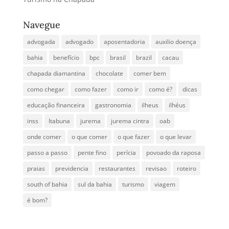
Navegue
advogada
advogado
aposentadoria
auxilio doença
bahia
benefício
bpc
brasil
brazil
cacau
chapada diamantina
chocolate
comer bem
como chegar
como fazer
como ir
como é?
dicas
educação financeira
gastronomia
ilheus
ilhéus
inss
Itabuna
jurema
jurema cintra
oab
onde comer
o que comer
o que fazer
o que levar
passo a passo
pente fino
perícia
povoado da raposa
praias
previdencia
restaurantes
revisao
roteiro
south of bahia
sul da bahia
turismo
viagem
é bom?