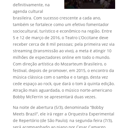
definitivamente, na
agenda cultural
brasileira. Com sucesso crescente a cada ano,
também se fortalece como um efetivo fomentador
sociocultural, turístico e econômico na região. Entre
5 e 12 de março de 2016, o Teatro L’Occitane deve
receber cerca de 8 mil pessoas; pela primeira vez via
streaming (transmissão ao vivo), a meta é atingir 10
milhões de espectadores online em todo o mundo.
Com direção artística do Mozarteum Brasileiro, o
festival, depois de promover, em 2015, o encontro da
música clássica com o samba e o tango, desta vez
cede espaço ao rock, que dará o tom à quinta edição.
Atração mais aguardada, o músico norte-americano
Bobby McFerrin se apresentará duas vezes.
Na noite de abertura (5/3), denominada “Bobby
Meets Brazil”, ele irá reger a Orquestra Experimental
de Repertório (de São Paulo); na segunda-feira (7/3),
será acompanhado ao piano por Cesar Camargo