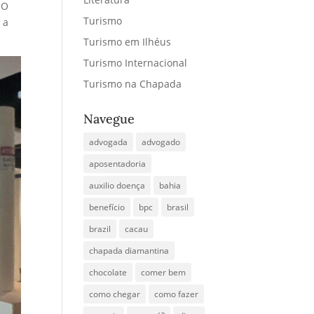
 O
Turismo
 a
Turismo em Ilhéus
Turismo Internacional
Turismo na Chapada
Navegue
advogada
advogado
aposentadoria
auxilio doença
bahia
benefício
bpc
brasil
brazil
cacau
chapada diamantina
chocolate
comer bem
como chegar
como fazer