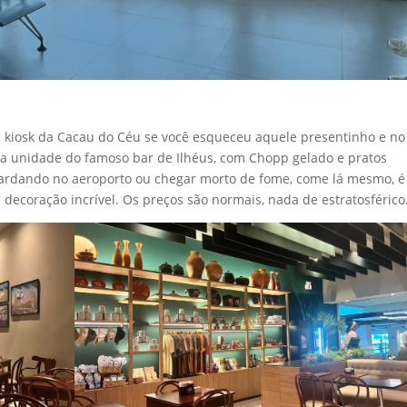
em kiosk da Cacau do Céu se você esqueceu aquele presentinho e no
a unidade do famoso bar de Ilhéus, com Chopp gelado e pratos
aguardando no aeroporto ou chegar morto de fome, come lá mesmo, é
ecoração incrível. Os preços são normais, nada de estratosférico