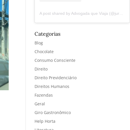
A post shared by Advogada que Viaja (@juremacintra)
Categorias
Blog
Chocolate
Consumo Consciente
Direito
Direito Previdenciário
Direitos Humanos
Fazendas
Geral
Giro Gastronômico
Help Horta
Literatura