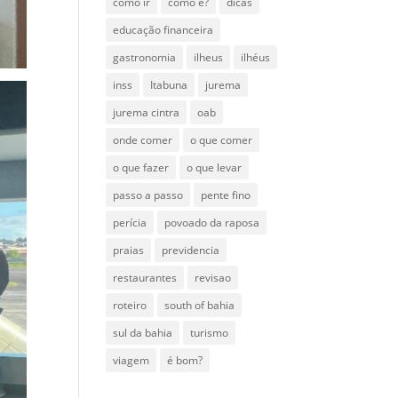
como ir
como é?
dicas
educação financeira
gastronomia
ilheus
ilhéus
inss
Itabuna
jurema
jurema cintra
oab
onde comer
o que comer
o que fazer
o que levar
passo a passo
pente fino
perícia
povoado da raposa
praias
previdencia
restaurantes
revisao
roteiro
south of bahia
sul da bahia
turismo
viagem
é bom?