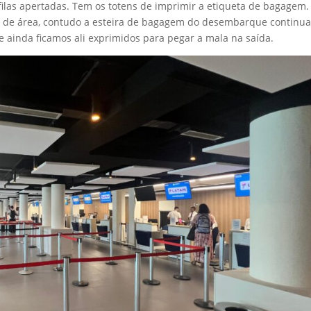
las apertadas. Tem os totens de imprimir a etiqueta de bagagem.
e área, contudo a esteira de bagagem do desembarque continua
 ainda ficamos ali exprimidos para pegar a mala na saída.