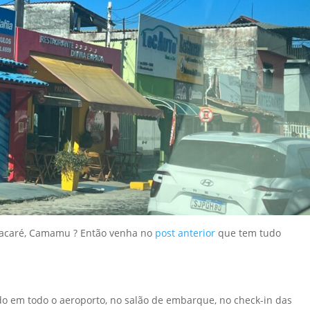
Itacaré, Camamu ? Então venha no
post anterior
que tem tudo
do em todo o aeroporto, no salão de embarque, no check-in das