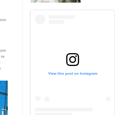
osos
 tem
 se
e
m
View this post on Instagram