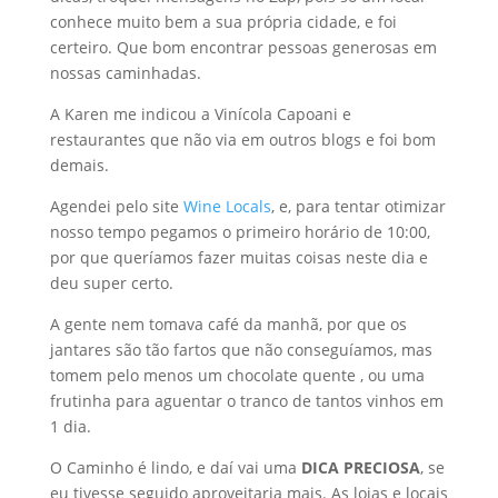
conhece muito bem a sua própria cidade, e foi
certeiro. Que bom encontrar pessoas generosas em
nossas caminhadas.
A Karen me indicou a Vinícola Capoani e
restaurantes que não via em outros blogs e foi bom
demais.
Agendei pelo site
Wine Locals
, e, para tentar otimizar
nosso tempo pegamos o primeiro horário de 10:00,
por que queríamos fazer muitas coisas neste dia e
deu super certo.
A gente nem tomava café da manhã, por que os
jantares são tão fartos que não conseguíamos, mas
tomem pelo menos um chocolate quente , ou uma
frutinha para aguentar o tranco de tantos vinhos em
1 dia.
O Caminho é lindo, e daí vai uma
DICA PRECIOSA
, se
eu tivesse seguido aproveitaria mais. As lojas e locais