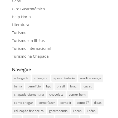
Geral
Giro Gastronômico
Help Horta
Literatura
Turismo
Turismo em Ilhéus
Turismo Internacional
Turismo na Chapada
Navegue
advogada
advogado
aposentadoria
auxilio doença
bahia
benefício
bpc
brasil
brazil
cacau
chapada diamantina
chocolate
comer bem
como chegar
como fazer
como ir
como é?
dicas
educação financeira
gastronomia
ilheus
ilhéus