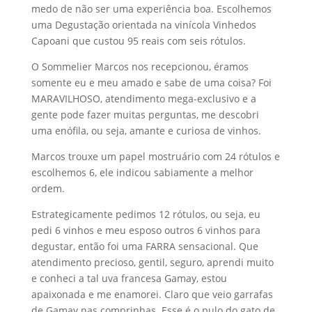
medo de não ser uma experiência boa. Escolhemos
uma Degustação orientada na vinícola Vinhedos
Capoani que custou 95 reais com seis rótulos.
O Sommelier Marcos nos recepcionou, éramos
somente eu e meu amado e sabe de uma coisa? Foi
MARAVILHOSO, atendimento mega-exclusivo e a
gente pode fazer muitas perguntas, me descobri
uma enófila, ou seja, amante e curiosa de vinhos.
Marcos trouxe um papel mostruário com 24 rótulos e
escolhemos 6, ele indicou sabiamente a melhor
ordem.
Estrategicamente pedimos 12 rótulos, ou seja, eu
pedi 6 vinhos e meu esposo outros 6 vinhos para
degustar, então foi uma FARRA sensacional. Que
atendimento precioso, gentil, seguro, aprendi muito
e conheci a tal uva francesa Gamay, estou
apaixonada e me enamorei. Claro que veio garrafas
de Gamay nas comprinhas. Esse é o pulo do gato de