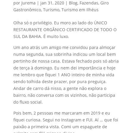
por
Jurema
|
jan 31, 2020
|
Blog
,
Fazendas
,
Giro
Gastronômico
,
Turismo
,
Turismo em Ilhéus
Olha só o privilégio. Eu moro ao lado do ÚNICO
RESTAURANTE ORGÂNICO CERTIFICADO DE TODO O
SUL DA BAHIA. É muito luxo.
Um ano atrás um amigo me convidou para almoçar
numa segunda, sua sobrinha indicou um local bem
pertinho de nossa casa. Estava fechado pois só abria
de terça à domingo. Eu nem dei importância e hoje
me lembro que fiquei 1 ANO inteiro de minha vida
sendo tolhida deste prazer, por pura preguiça.
Andar de carro dá nisso, a gente não explora o
bairro, não conversa com os vizinhos, não participa
do fluxo social.
Pois bem, 2 pessoas me marcaram em 2019 e eu
fiquei curiosa. Segui no Instagram e FUI. Aí … que foi
paixão a primeira vista. Comi um espaguete de