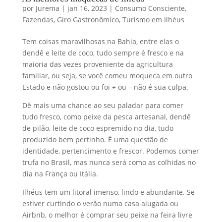
por
Jurema
|
jan 16, 2023
|
Consumo Consciente
,
Fazendas
,
Giro Gastronômico
,
Turismo em Ilhéus
Tem coisas maravilhosas na Bahia, entre elas o
dendê e leite de coco, tudo sempre é fresco e na
maioria das vezes proveniente da agricultura
familiar, ou seja, se você comeu moqueca em outro
Estado e não gostou ou foi + ou – não é sua culpa.
Dê mais uma chance ao seu paladar para comer
tudo fresco, como peixe da pesca artesanal, dendê
de pilão, leite de coco espremido no dia, tudo
produzido bem pertinho. É uma questão de
identidade, pertencimento e frescor. Podemos comer
trufa no Brasil, mas nunca será como as colhidas no
dia na França ou Itália.
Ilhéus tem um litoral imenso, lindo e abundante. Se
estiver curtindo o verão numa casa alugada ou
Airbnb, o melhor é comprar seu peixe na feira livre