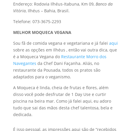
Endereço: Rodovia Ilhéus-Itabuna, Km 09,
Banco da
Vitória
, Ilhéus – Bahia, Brasil.
Telefone: 073-3675-2293
MELHOR MOQUECA VEGANA
Sou fã de comida vegana e vegetariana e já falei
aqui
sobre as opções em Ilhéus , então vai outra dica, que
é a Moqueca Vegana do
Restaurante Morro dos
Navegantes
da Chef Dani Façanha. Aliás, no
restaurante da Pousada, todos os pratos são
adaptados para o veganismo.
A Moqueca é linda, cheia de frutas e flores, além
disso você pode desfrutar de 1 Day Use e curtir
piscina na beira mar. Como já falei aqui, eu adoro
tudo que sai das mãos desta chef talentosa, bela e
dedicada.
É isso pessoal, as impressões aqui são de “recebidos