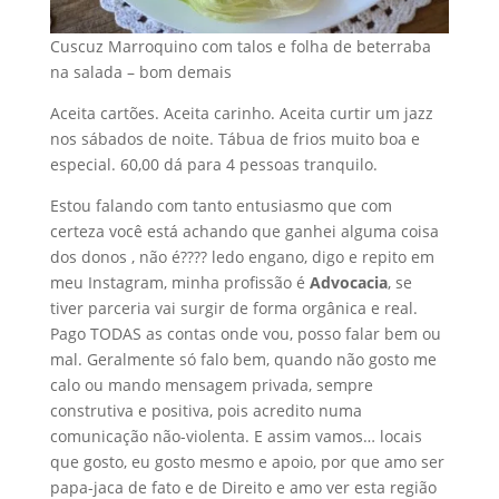
Cuscuz Marroquino com talos e folha de beterraba
na salada – bom demais
Aceita cartões. Aceita carinho. Aceita curtir um jazz
nos sábados de noite. Tábua de frios muito boa e
especial. 60,00 dá para 4 pessoas tranquilo.
Estou falando com tanto entusiasmo que com
certeza você está achando que ganhei alguma coisa
dos donos , não é???? ledo engano, digo e repito em
meu Instagram, minha profissão é
Advocacia
, se
tiver parceria vai surgir de forma orgânica e real.
Pago TODAS as contas onde vou, posso falar bem ou
mal. Geralmente só falo bem, quando não gosto me
calo ou mando mensagem privada, sempre
construtiva e positiva, pois acredito numa
comunicação não-violenta. E assim vamos… locais
que gosto, eu gosto mesmo e apoio, por que amo ser
papa-jaca de fato e de Direito e amo ver esta região