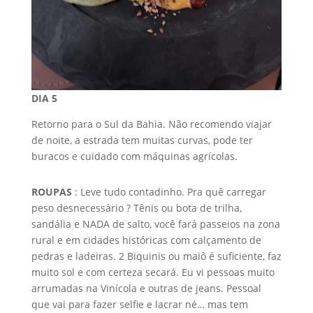
DIA 5
Retorno para o Sul da Bahia. Não recomendo viajar
de noite, a estrada tem muitas curvas, pode ter
buracos e cuidado com máquinas agrícolas.
ROUPAS
: Leve tudo contadinho. Pra quê carregar
peso desnecessário ? Tênis ou bota de trilha,
sandália e NADA de salto, você fará passeios na zona
rural e em cidades históricas com calçamento de
pedras e ladeiras. 2 Biquinis ou maiô é suficiente, faz
muito sol e com certeza secará. Eu vi pessoas muito
arrumadas na Vinícola e outras de jeans. Pessoal
que vai para fazer selfie e lacrar né… mas tem