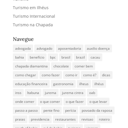
Turismo em Ilhéus
Turismo Internacional
Turismo na Chapada
Navegue
advogada
advogado
aposentadoria
auxilio doença
bahia
benefício
bpc
brasil
brazil
cacau
chapada diamantina
chocolate
comer bem
como chegar
como fazer
como ir
como é?
dicas
educação financeira
gastronomia
ilheus
ilhéus
inss
Itabuna
jurema
jurema cintra
oab
onde comer
o que comer
o que fazer
o que levar
passo a passo
pente fino
perícia
povoado da raposa
praias
previdencia
restaurantes
revisao
roteiro