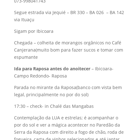
073-998041743
Segue estrada via Jequié – BR 330 – BA 026 – BA 142
via Ituaçu
Sigam por Ibicoara
Chegada – colheita de morangos orgânicos no Café
Canjerana(muito bom para fazer sucos e tomar com
espumante
Ida para Raposa antes do anoitecer
– Ibicoara-
Campo Redondo- Raposa
Parada no mirante da Raposa(banco com vista bem
legal, principalmente no por do sol)
17:30 – check- in Chalé das Mangabas
Contemplação da LUA e estrelas; é acompanhar o
por do sol e ver a mágica acontecer no Paredão da
Serra da Raposa com direito a fogo de chão, roda de
fogueira, carta de vinhos selecionados e até jantar