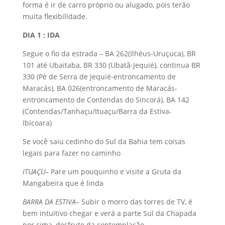
forma é ir de carro próprio ou alugado, pois terão
muita flexibilidade.
DIA 1 : IDA
Segue o fio da estrada – BA 262(Ilhéus-Uruçuca), BR
101 até Ubaitaba, BR 330 (Ubatã-Jequié), continua BR
330 (Pé de Serra de Jequié-entroncamento de
Maracás), BA 026(entroncamento de Maracás-
entroncamento de Contendas do Sincorá), BA 142
(Contendas/Tanhaçu/Ituaçu/Barra da Estiva-
Ibicoara)
Se você saiu cedinho do Sul da Bahia tem coisas
legais para fazer no caminho
ITUAÇU
– Pare um pouquinho e visite a Gruta da
Mangabeira que é linda
BARRA DA ESTIVA
– Subir o morro das torres de TV, é
bem intuitivo chegar e verá a parte Sul da Chapada
por cima, desfrute da contemplação.